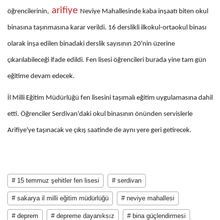
arifiye
öğrencilerinin,
Neviye Mahallesinde kaba inşaatı biten okul
binasına taşınmasına karar verildi. 16 derslikli ilkokul-ortaokul binası
olarak inşa edilen binadaki derslik sayısının 20'nin üzerine
çıkarılabileceği ifade edildi. Fen lisesi öğrencileri burada yine tam gün
eğitime devam edecek.
İl Milli Eğitim Müdürlüğü fen lisesini taşımalı eğitim uygulamasına dahil
etti. Öğrenciler Serdivan'daki okul binasının önünden servislerle
Arifiye'ye taşınacak ve çıkış saatinde de aynı yere geri getirecek.
# 15 temmuz şehitler fen lisesi
# serdivan
# sakarya il milli eğitim müdürlüğü
# neviye mahallesi
# deprem
# depreme dayanıksız
# bina güçlendirmesi