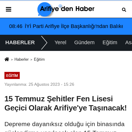
 Katılım Çağrısı
lama: Elektrik Altyapısı Çöktü, Esnaf Tepkili!
08:46
İYİ Parti Arifiye İlçe Başkanlığı'ndan Balıkesi
12:
HABERLER
Yerel
Gündem
Eğitim
As
Haberler
Eğitim
EĞITIM
Yayınlanma: 25 Ağustos 2023 - 15:26
15 Temmuz Şehitler Fen Lisesi
Geçici Olarak Arifiye'ye Taşınacak!
Depreme dayanıksız olduğu için binasında