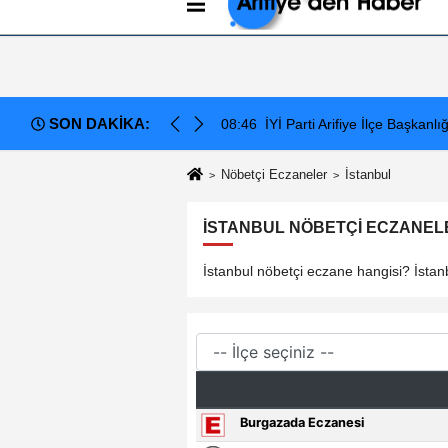
Künye
İletişim
Çerez Politikası
G
SON DAKİKA:
a: Elektrik Altyapısı Çöktü, Esnaf Tepkili!
08:46
İYİ Parti Arifiye İlçe Başkanl
Nöbetçi Eczaneler
İstanbul
İSTANBUL NÖBETÇI ECZANELE
İstanbul nöbetçi eczane hangisi? İstanb