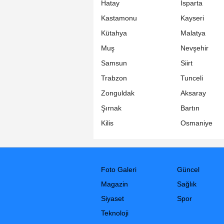
Hatay
Isparta
Kastamonu
Kayseri
Kütahya
Malatya
Muş
Nevşehir
Samsun
Siirt
Trabzon
Tunceli
Zonguldak
Aksaray
Şırnak
Bartın
Kilis
Osmaniye
Foto Galeri
Güncel
Magazin
Sağlık
Siyaset
Spor
Teknoloji