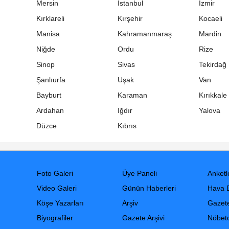
Mersin
İstanbul
İzmir
Kırklareli
Kırşehir
Kocaeli
Manisa
Kahramanmaraş
Mardin
Niğde
Ordu
Rize
Sinop
Sivas
Tekirdağ
Şanlıurfa
Uşak
Van
Bayburt
Karaman
Kırıkkale
Ardahan
Iğdır
Yalova
Düzce
Kıbrıs
Foto Galeri
Üye Paneli
Anketl
Video Galeri
Günün Haberleri
Hava 
Köşe Yazarları
Arşiv
Gazete
Biyografiler
Gazete Arşivi
Nöbetc