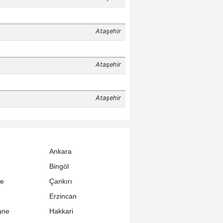
Ankara
Bingöl
le
Çankırı
Erzincan
ane
Hakkari