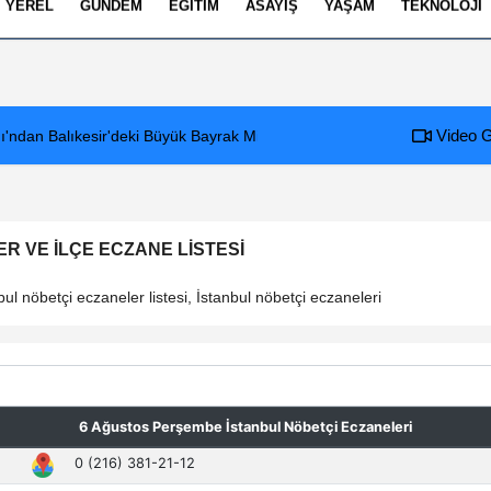
YEREL
GÜNDEM
EĞITIM
ASAYIŞ
YAŞAM
TEKNOLOJI
izlilik İlkeleri
Video G
ığı'ndan Balıkesir'deki Büyük Bayrak Mitingi İçin Ulaşım ve Katılım Çağrıs
12:54
Arifiye Sanayi Site
R VE İLÇE ECZANE LISTESI
ul nöbetçi eczaneler listesi, İstanbul nöbetçi eczaneleri