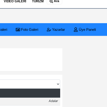
Ara
VIDEO GALERI
TURIZM
aleri
Foto Galeri
Yazarlar
Üye Paneli
ı
si'nde Tehlikeli Patlama: Elektrik Altyapısı Çöktü, Esnaf Tepkili!