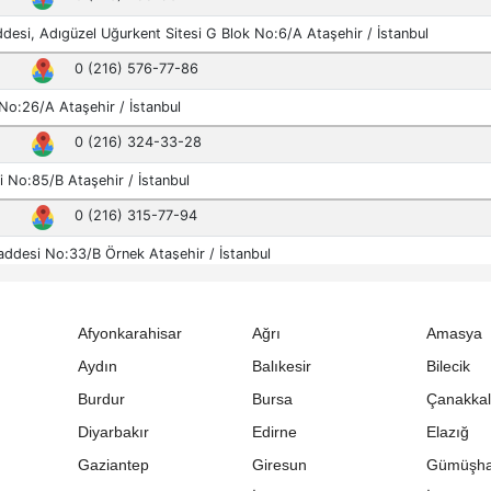
Afyonkarahisar
Ağrı
Amasya
Aydın
Balıkesir
Bilecik
Burdur
Bursa
Çanakka
Diyarbakır
Edirne
Elazığ
Gaziantep
Giresun
Gümüşh