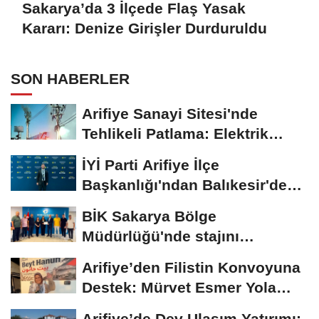
Sakarya’da 3 İlçede Flaş Yasak
Kararı: Denize Girişler Durduruldu
SON HABERLER
Arifiye Sanayi Sitesi'nde
Tehlikeli Patlama: Elektrik
Altyapısı Çöktü,...
İYİ Parti Arifiye İlçe
Başkanlığı'ndan Balıkesir'deki
Büyük...
BİK Sakarya Bölge
Müdürlüğü'nde stajını
tamamlayan öğrenciye...
Arifiye’den Filistin Konvoyuna
Destek: Mürvet Esmer Yola
Çıktı
Arifiye’de Dev Ulaşım Yatırımı: