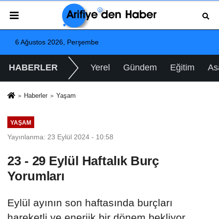
6 Ağustos 2026, Perşembe
HABERLER
Yerel
Gündem
Eğitim
As
Haberler
Yaşam
YAŞAM
Yayınlanma: 23 Eylül 2024 - 10:58
23 - 29 Eylül Haftalık Burç
Yorumları
Eylül ayının son haftasında burçları
hareketli ve enerjik bir dönem bekliyor.