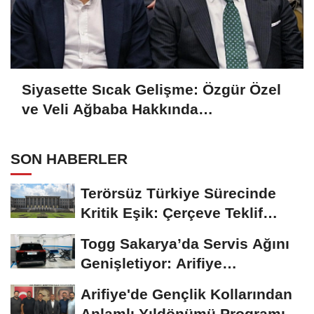
Siyasette Sıcak Gelişme: Özgür Özel
ve Veli Ağbaba Hakkında
Dokunulmazlık Fezlekesi Hazırlandı
SON HABERLER
Terörsüz Türkiye Sürecinde
Kritik Eşik: Çerçeve Teklif
TBMM Adalet...
Togg Sakarya’da Servis Ağını
Genişletiyor: Arifiye
Hanlıköy’e...
Arifiye'de Gençlik Kollarından
Anlamlı Yıldönümü Programı: