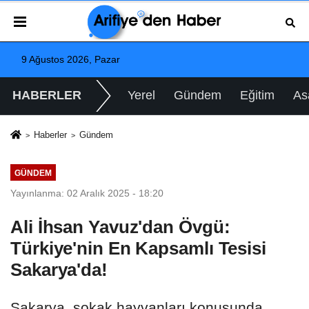
9 Ağustos 2026, Pazar
HABERLER
Yerel
Gündem
Eğitim
As
Haberler
Gündem
GÜNDEM
Yayınlanma: 02 Aralık 2025 - 18:20
Ali İhsan Yavuz'dan Övgü:
Türkiye'nin En Kapsamlı Tesisi
Sakarya'da!
Sakarya, sokak hayvanları konusunda