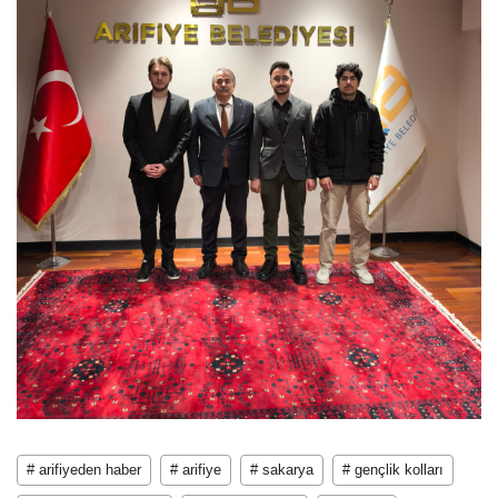
# arifiyeden haber
# arifiye
# sakarya
# gençlik kolları