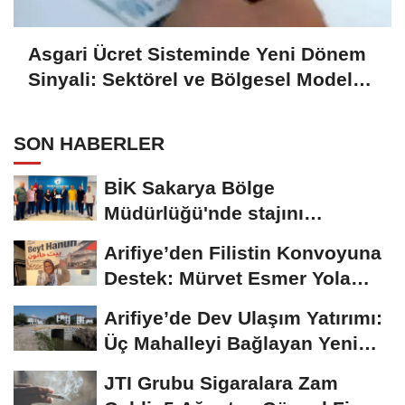
Asgari Ücret Sisteminde Yeni Dönem
Sinyali: Sektörel ve Bölgesel Model
Masada
SON HABERLER
BİK Sakarya Bölge
Müdürlüğü'nde stajını
tamamlayan öğrenciye...
Arifiye’den Filistin Konvoyuna
Destek: Mürvet Esmer Yola
Çıktı
Arifiye’de Dev Ulaşım Yatırımı:
Üç Mahalleyi Bağlayan Yeni
Yollar...
JTI Grubu Sigaralara Zam