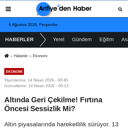
6 Ağustos 2026, Perşembe
HABERLER
Yerel
Gündem
Eğitim
As
Haberler
Ekonomi
EKONOMI
Yayınlanma: 14 Nisan 2026 - 08:45
Güncelleme: 14 Nisan 2026 - 09:13
Altında Geri Çekilme! Fırtına
Öncesi Sessizlik Mi?
Altın piyasalarında hareketlilik sürüyor. 13