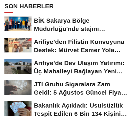
SON HABERLER
BİK Sakarya Bölge
Müdürlüğü'nde stajını
tamamlayan öğrenciye...
Arifiye’den Filistin Konvoyuna
Destek: Mürvet Esmer Yola
Çıktı
Arifiye’de Dev Ulaşım Yatırımı:
Üç Mahalleyi Bağlayan Yeni
Yollar...
JTI Grubu Sigaralara Zam
Geldi: 5 Ağustos Güncel Fiyat
Listesi Açıklandı
Bakanlık Açıkladı: Usulsüzlük
Tespit Edilen 6 Bin 134 Kişinin
Türk...