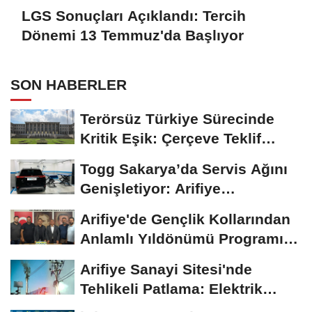
LGS Sonuçları Açıklandı: Tercih
Dönemi 13 Temmuz'da Başlıyor
SON HABERLER
Terörsüz Türkiye Sürecinde
Kritik Eşik: Çerçeve Teklif
TBMM Adalet...
Togg Sakarya’da Servis Ağını
Genişletiyor: Arifiye
Hanlıköy’e...
Arifiye'de Gençlik Kollarından
Anlamlı Yıldönümü Programı:
Görevde...
Arifiye Sanayi Sitesi'nde
Tehlikeli Patlama: Elektrik
Altyapısı Çöktü,...