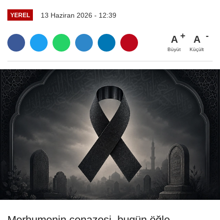
13 Haziran 2026 - 12:39
YEREL
A
A
Büyüt
Küçült
Merhumenin cenazesi, bugün öğle