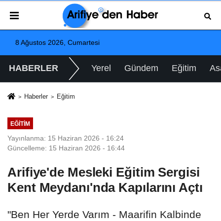
8 Ağustos 2026, Cumartesi
HABERLER
Yerel
Gündem
Eğitim
As
Haberler
Eğitim
EĞITIM
Yayınlanma: 15 Haziran 2026 - 16:24
Güncelleme: 15 Haziran 2026 - 16:44
Arifiye'de Mesleki Eğitim Sergisi
Kent Meydanı'nda Kapılarını Açtı
"Ben Her Yerde Varım - Maarifin Kalbinde