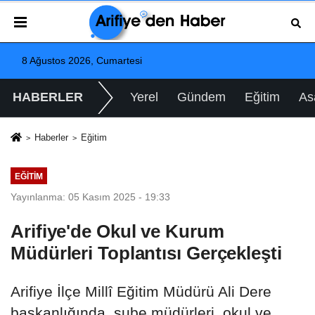
8 Ağustos 2026, Cumartesi
HABERLER
Yerel
Gündem
Eğitim
As
Haberler
Eğitim
EĞITIM
Yayınlanma: 05 Kasım 2025 - 19:33
Arifiye'de Okul ve Kurum
Müdürleri Toplantısı Gerçekleşti
Arifiye İlçe Millî Eğitim Müdürü Ali Dere
başkanlığında, şube müdürleri, okul ve