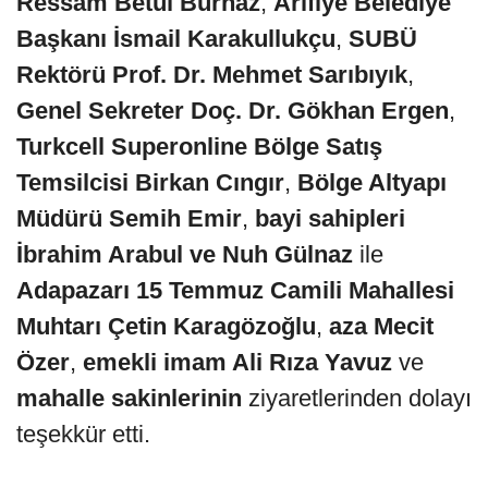
Ressam Betül Burnaz
,
Arifiye Belediye
Başkanı İsmail Karakullukçu
,
SUBÜ
Rektörü Prof. Dr. Mehmet Sarıbıyık
,
Genel Sekreter Doç. Dr. Gökhan Ergen
,
Turkcell Superonline Bölge Satış
Temsilcisi Birkan Cıngır
,
Bölge Altyapı
Müdürü Semih Emir
,
bayi sahipleri
İbrahim Arabul ve Nuh Gülnaz
ile
Adapazarı 15 Temmuz Camili Mahallesi
Muhtarı Çetin Karagözoğlu
,
aza Mecit
Özer
,
emekli imam Ali Rıza Yavuz
ve
mahalle sakinlerinin
ziyaretlerinden dolayı
teşekkür etti.