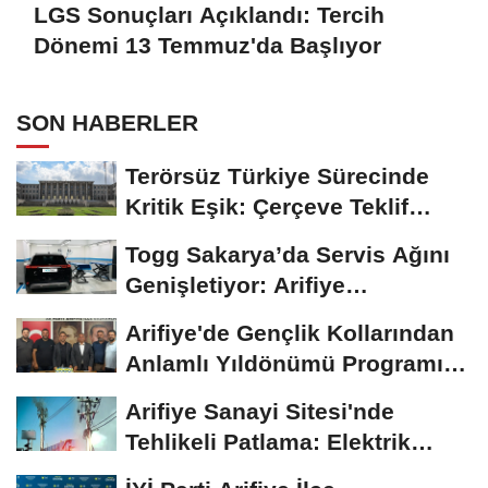
LGS Sonuçları Açıklandı: Tercih
Dönemi 13 Temmuz'da Başlıyor
SON HABERLER
Terörsüz Türkiye Sürecinde
Kritik Eşik: Çerçeve Teklif
TBMM Adalet...
Togg Sakarya’da Servis Ağını
Genişletiyor: Arifiye
Hanlıköy’e...
Arifiye'de Gençlik Kollarından
Anlamlı Yıldönümü Programı:
Görevde...
Arifiye Sanayi Sitesi'nde
Tehlikeli Patlama: Elektrik
Altyapısı Çöktü,...