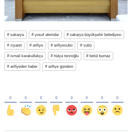
# sakarya
# yusuf alemdar
# sakarya büyükşehir belediyesi
# ziyaret
# arifiye
# arifiyesubü
# subü
# ismail karakullukçu
# hülya terzioğlu
# betül burnaz
# arifiyeden haber
# arifiye gündem