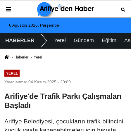
6 Ağustos 2026, Perşembe
HABERLER
Yerel
Gündem
Eğitim
As
Haberler
Yerel
YEREL
Yayınlanma: 04 Kasım 2025 - 20:09
Arifiye'de Trafik Parkı Çalışmaları
Başladı
Arifiye Belediyesi, çocukların trafik bilincini
küçük yaşta kazanabilmeleri için hayata