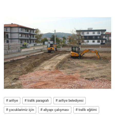
# arifiye
# trafik paragrafı
# arifiye belediyesi
# çocuklarimiz için
# altyapı çalışması
# trafik eğitimi