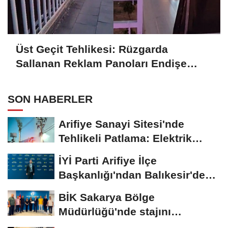
Üst Geçit Tehlikesi: Rüzgarda
Sallanan Reklam Panoları Endişe
Yaratıyor
SON HABERLER
Arifiye Sanayi Sitesi'nde
Tehlikeli Patlama: Elektrik
Altyapısı Çöktü,...
İYİ Parti Arifiye İlçe
Başkanlığı'ndan Balıkesir'deki
Büyük...
BİK Sakarya Bölge
Müdürlüğü'nde stajını
tamamlayan öğrenciye...