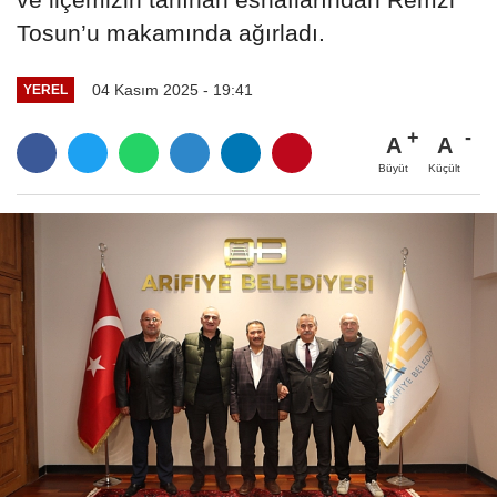
Tosun’u makamında ağırladı.
04 Kasım 2025 - 19:41
YEREL
A
A
Büyüt
Küçült