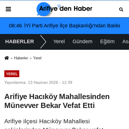
esir'deki Büyük Bayrak Mitingi İçin Ulaşım ve Katılım Çağrı
8:46
İYİ Parti Arifiye İlçe Başkanlığı'ndan Balıkesir'dek
08:46
İY
HABERLER
Yerel
Gündem
Eğitim
As
Haberler
Yerel
YEREL
Yayınlanma: 13 Haziran 2026 - 12:39
Arifiye Hacıköy Mahallesinden
Münevver Bekar Vefat Etti
Arifiye ilçesi Hacıköy Mahallesi