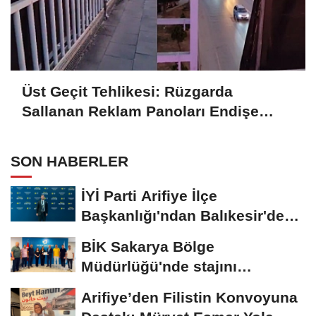
Üst Geçit Tehlikesi: Rüzgarda
Sallanan Reklam Panoları Endişe
Yaratıyor
SON HABERLER
İYİ Parti Arifiye İlçe
Başkanlığı'ndan Balıkesir'deki
Büyük...
BİK Sakarya Bölge
Müdürlüğü'nde stajını
tamamlayan öğrenciye...
Arifiye’den Filistin Konvoyuna