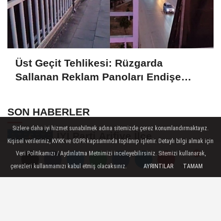
Üst Geçit Tehlikesi: Rüzgarda
Sallanan Reklam Panoları Endişe
Yaratıyor
SON HABERLER
Sizlere daha iyi hizmet sunabilmek adına sitemizde çerez konumlandırmaktayız.
İYİ Parti Arifiye İlçe
Kişisel verileriniz, KVKK ve GDPR kapsamında toplanıp işlenir. Detaylı bilgi almak için
Başkanlığı'ndan Balıkesir'deki
Veri Politikamızı / Aydınlatma Metnimizi inceleyebilirsiniz. Sitemizi kullanarak,
Büyük...
çerezleri kullanmamızı kabul etmiş olacaksınız.
AYRINTILAR
TAMAM
Yorumlar
Yorumlar
Yorumlar
BİK Sakarya Bölge
Müdürlüğü'nde stajını
tamamlayan öğrenciye...
Arifiye’den Filistin Konvoyuna
Destek: Mürvet Esmer Yola