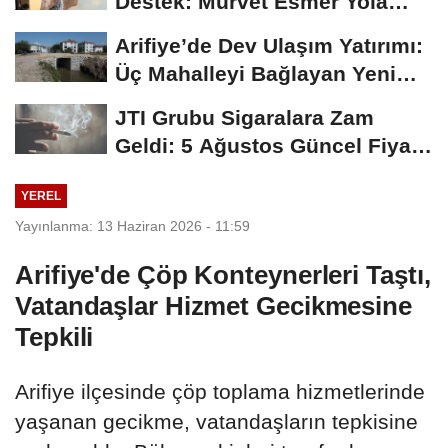
Destek: Mürvet Esmer Yola
Çıktı
Arifiye’de Dev Ulaşım Yatırımı:
Üç Mahalleyi Bağlayan Yeni
Yollar...
JTI Grubu Sigaralara Zam
Geldi: 5 Ağustos Güncel Fiyat
Listesi Açıklandı
YEREL
Yayınlanma: 13 Haziran 2026 - 11:59
Arifiye'de Çöp Konteynerleri Taştı,
Vatandaşlar Hizmet Gecikmesine
Tepkili
Arifiye ilçesinde çöp toplama hizmetlerinde
yaşanan gecikme, vatandaşların tepkisine