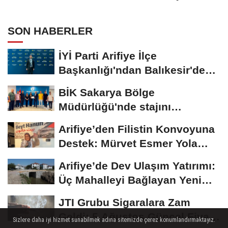
Yaratıyor
SON HABERLER
İYİ Parti Arifiye İlçe
Başkanlığı'ndan Balıkesir'deki
Büyük...
BİK Sakarya Bölge
Müdürlüğü'nde stajını
tamamlayan öğrenciye...
Arifiye’den Filistin Konvoyuna
Destek: Mürvet Esmer Yola
Çıktı
Arifiye’de Dev Ulaşım Yatırımı:
Üç Mahalleyi Bağlayan Yeni
Yollar...
JTI Grubu Sigaralara Zam
Geldi: 5 Ağustos Güncel Fiyat
Sizlere daha iyi hizmet sunabilmek adına sitemizde çerez konumlandırmaktayız.