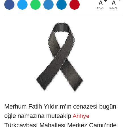
A
A
Büyüt
Küçült
Merhum Fatih Yıldırım’ın cenazesi bugün
öğle namazına müteakip
Arifiye
Türkçaybaşı Mahallesi Merkez Camii’nde