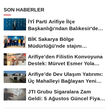
SON HABERLER
İYİ Parti Arifiye İlçe
Başkanlığı'ndan Balıkesir'deki
Büyük...
BİK Sakarya Bölge
Müdürlüğü'nde stajını
tamamlayan öğrenciye...
Arifiye’den Filistin Konvoyuna
Destek: Mürvet Esmer Yola
Çıktı
Arifiye’de Dev Ulaşım Yatırımı:
Üç Mahalleyi Bağlayan Yeni
Yollar...
JTI Grubu Sigaralara Zam
Geldi: 5 Ağustos Güncel Fiyat
Listesi Açıklandı