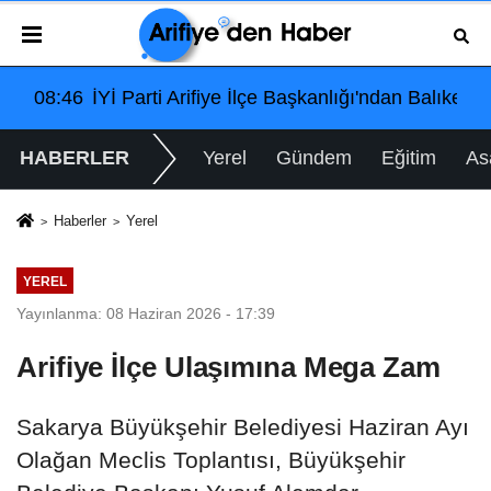
 Katılım Çağrısı
Balıkesir'deki Büyük Bayrak Mitingi İçin Ulaşım ve Katılım
08:46
İYİ Parti Arifiye İlçe Başkanlığı'ndan Balıkesi
HABERLER
Yerel
Gündem
Eğitim
As
Haberler
Yerel
YEREL
Yayınlanma: 08 Haziran 2026 - 17:39
Arifiye İlçe Ulaşımına Mega Zam
Sakarya Büyükşehir Belediyesi Haziran Ayı
Olağan Meclis Toplantısı, Büyükşehir