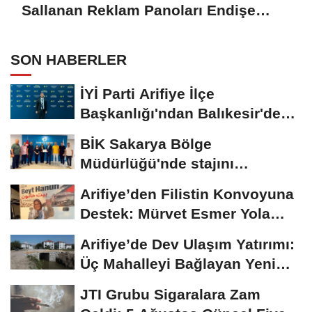
Sallanan Reklam Panoları Endişe
Yaratıyor
SON HABERLER
İYİ Parti Arifiye İlçe
Başkanlığı'ndan Balıkesir'deki
Büyük...
BİK Sakarya Bölge
Müdürlüğü'nde stajını
tamamlayan öğrenciye...
Arifiye’den Filistin Konvoyuna
Destek: Mürvet Esmer Yola
Çıktı
Arifiye’de Dev Ulaşım Yatırımı:
Üç Mahalleyi Bağlayan Yeni
Yollar...
JTI Grubu Sigaralara Zam