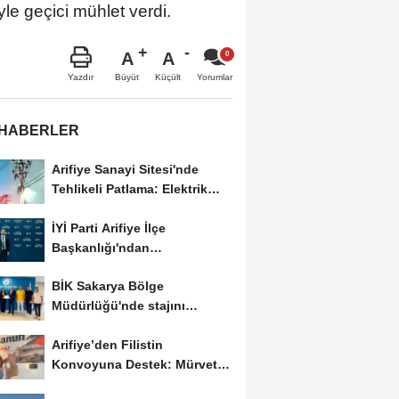
e geçici mühlet verdi.
A
A
Büyüt
Küçült
Yazdır
Yorumlar
 HABERLER
Arifiye Sanayi Sitesi'nde
Tehlikeli Patlama: Elektrik
Altyapısı Çöktü,...
İYİ Parti Arifiye İlçe
Başkanlığı'ndan
Balıkesir'deki Büyük...
BİK Sakarya Bölge
Müdürlüğü'nde stajını
tamamlayan öğrenciye...
Arifiye’den Filistin
Konvoyuna Destek: Mürvet
Esmer Yola Çıktı