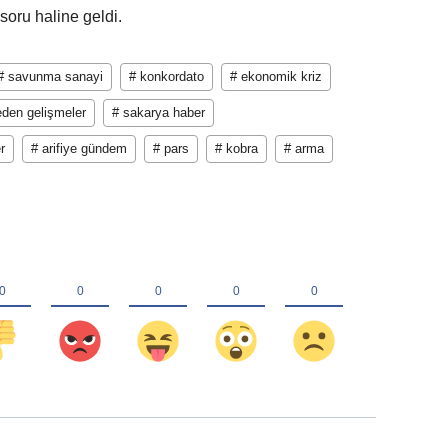
soru haline geldi.
# savunma sanayi
# konkordato
# ekonomik kriz
yeden gelişmeler
# sakarya haber
r
# arifiye gündem
# pars
# kobra
# arma