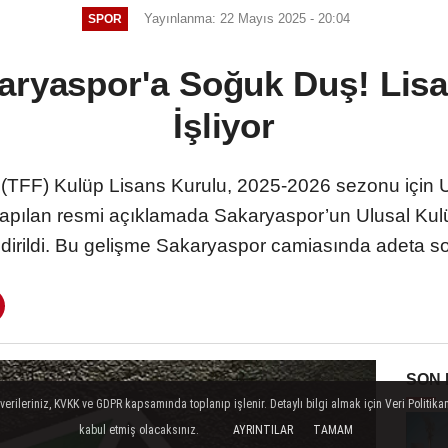
Yayınlanma: 22 Mayıs 2025 - 20:04
SPOR
aryaspor'a Soğuk Duş! Lisa
İşliyor
(TFF) Kulüp Lisans Kurulu, 2025-2026 sezonu için 
 Yapılan resmi açıklamada Sakaryaspor’un Ulusal Ku
ildirildi. Bu gelişme Sakaryaspor camiasında adeta soğ
SON
ileriniz, KVKK ve GDPR kapsamında toplanıp işlenir. Detaylı bilgi almak için Veri Politikam
kabul etmiş olacaksınız.
AYRINTILAR
TAMAM