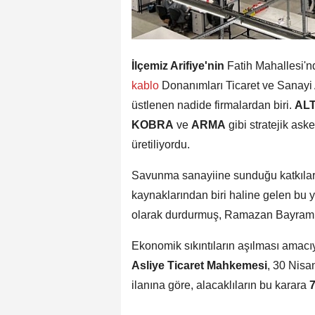
İlçemiz Arifiye'nin
Fatih Mahallesi'n
kablo
Donanımları Ticaret ve Sanayi A
üstlenen nadide firmalardan biri.
ALT
KOBRA
ve
ARMA
gibi stratejik aske
üretiliyordu.
Savunma sanayiine sunduğu katkılarl
kaynaklarından biri haline gelen bu ye
olarak durdurmuş, Ramazan Bayramı s
Ekonomik sıkıntıların aşılması amacı
Asliye Ticaret Mahkemesi
, 30 Nisa
ilanına göre, alacaklıların bu karara
7