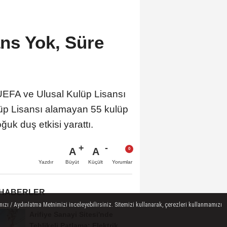
ns Yok, Süre
UEFA ve Ulusal Kulüp Lisansı
lüp Lisansı alamayan 55 kulüp
uk duş etkisi yarattı.
A
A
Büyüt
Küçült
Yazdır
Yorumlar
 HABERLER
ızı / Aydınlatma Metnimizi inceleyebilirsiniz. Sitemizi kullanarak, çerezleri kullanmamızı
Arifiye Sanayi Sitesi'nde
Tehlikeli Patlama: Elektrik