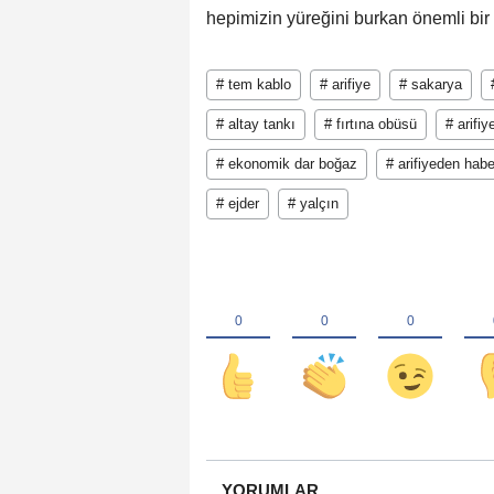
hepimizin yüreğini burkan önemli bir 
# tem kablo
# arifiye
# sakarya
# altay tankı
# fırtına obüsü
# arifi
# ekonomik dar boğaz
# arifiyeden habe
# ejder
# yalçın
YORUMLAR