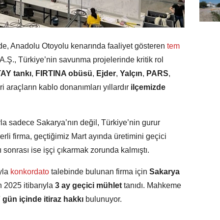
de, Anadolu Otoyolu kenarında faaliyet gösteren
tem
.Ş., Türkiye’nin savunma projelerinde kritik rol
AY tankı
,
FIRTINA obüsü
,
Ejder
,
Yalçın
,
PARS
,
ri araçların kablo donanımları yıllardır
ilçemizde
a sadece Sakarya’nın değil, Türkiye’nin gurur
rli firma, geçtiğimiz Mart ayında üretimini geçici
onrası ise işçi çıkarmak zorunda kalmıştı.
yla
konkordato
talebinde bulunan firma için
Sakarya
n 2025 itibarıyla
3 ay geçici mühlet
tanıdı. Mahkeme
 gün içinde itiraz hakkı
bulunuyor.