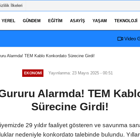
izlilik İlkeleri
YEREL
GÜNDEM
EĞITIM
ASAYIŞ
YAŞAM
TEKNOLOJI
Video G
ruru Alarmda! TEM Kablo Konkordato Sürecine Girdi!
Yayınlanma: 23 Mayıs 2025 - 00:51
EKONOMI
n Gururu Alarmda! TEM Kabl
Sürecine Girdi!
ifiyemizde 29 yıldır faaliyet gösteren ve savunma sa
lar nedeniyle konkordato talebinde bulundu. Yıllard