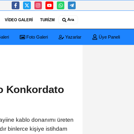
Ara
VIDEO GALERI
TURIZM
aleri
Foto Galeri
Yazarlar
Üye Paneli
o Konkordato
nayiine kablo donanımı üreten
ır binlerce kişiye istihdam