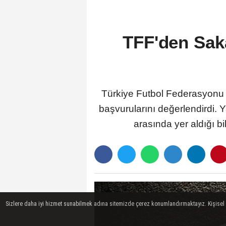
TFF'den Sak
Türkiye Futbol Federasyonu 
başvurularını değerlendirdi.
arasında yer aldığı b
Sizlere daha iyi hizmet sunabilmek adına sitemizde çerez konumlandırmaktayız. Kişisel ver