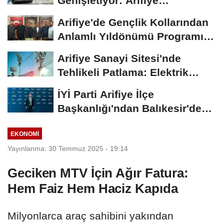
Genişletiyor: Arifiye
Hanlıköy’e...
Arifiye'de Gençlik Kollarından
Anlamlı Yıldönümü Programı:
Görevde...
Arifiye Sanayi Sitesi'nde
Tehlikeli Patlama: Elektrik
Altyapısı Çöktü,...
İYİ Parti Arifiye İlçe
Başkanlığı'ndan Balıkesir'deki
Büyük...
EKONOMI
Yayınlanma: 30 Temmuz 2025 - 19:14
Geciken MTV İçin Ağır Fatura:
Hem Faiz Hem Haciz Kapıda
Milyonlarca araç sahibini yakından