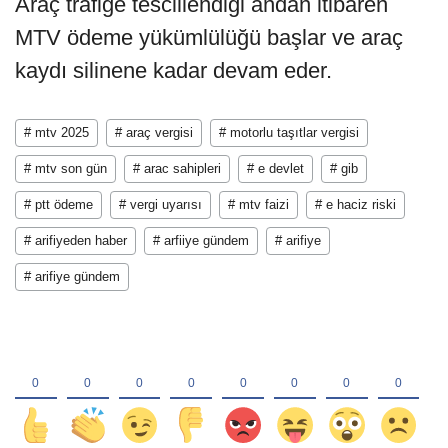
Araç trafiğe tescillendiği andan itibaren
MTV ödeme yükümlülüğü başlar ve araç
kaydı silinene kadar devam eder.
# mtv 2025
# araç vergisi
# motorlu taşıtlar vergisi
# mtv son gün
# arac sahipleri
# e devlet
# gib
# ptt ödeme
# vergi uyarısı
# mtv faizi
# e haciz riski
# arifiyeden haber
# arfiiye gündem
# arifiye
# arifiye gündem