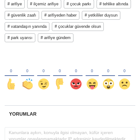
# arifiye
# ilçemiz arifiye
# çocuk parkı
# tehlike altında
# güvenlik zaafı
# arifiyeden haber
# yetkililer duysun
# vatandaşın yanında
# çocuklar güvende olsun
# park uyarısı
# arifiye gündem
YORUMLAR