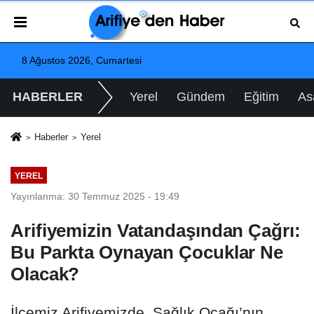
8 Ağustos 2026, Cumartesi
HABERLER
Yerel
Gündem
Eğitim
As
Haberler
Yerel
YEREL
Yayınlanma: 30 Temmuz 2025 - 19:49
Arifiyemizin Vatandaşından Çağrı:
Bu Parkta Oynayan Çocuklar Ne
Olacak?
İlçemiz Arifiyemizde, Sağlık Ocağı’nın