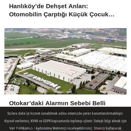
Hanlıköy’de Dehşet Anları:
Otomobilin Çarptığı Küçük Çocuk
Ağır Yaralandı
Otokar’daki Alarmın Sebebi Belli
Oldu: Şaka Mesajı Ekipleri Harekete
Sizlere daha iyi hizmet sunabilmek adına sitemizde çerez konumlandırmaktayız.
Geçirdi
Kişisel verileriniz, KVKK ve GDPR kapsamında toplanıp işlenir. Detaylı bilgi almak için
Veri Politikamızı / Aydınlatma Metnimizi inceleyebilirsiniz. Sitemizi kullanarak,