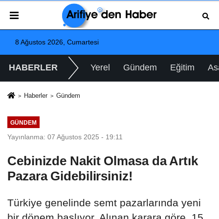
8 Ağustos 2026, Cumartesi
HABERLER
Yerel
Gündem
Eğitim
As
Haberler
Gündem
GÜNDEM
Yayınlanma: 07 Ağustos 2025 - 19:11
Cebinizde Nakit Olmasa da Artık
Pazara Gidebilirsiniz!
Türkiye genelinde semt pazarlarında yeni
bir dönem başlıyor. Alınan karara göre, 15