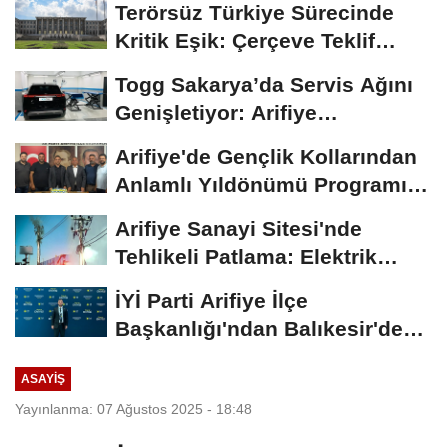
Terörsüz Türkiye Sürecinde
Kritik Eşik: Çerçeve Teklif
TBMM Adalet...
Togg Sakarya’da Servis Ağını
Genişletiyor: Arifiye
Hanlıköy’e...
Arifiye'de Gençlik Kollarından
Anlamlı Yıldönümü Programı:
Görevde...
Arifiye Sanayi Sitesi'nde
Tehlikeli Patlama: Elektrik
Altyapısı Çöktü,...
İYİ Parti Arifiye İlçe
Başkanlığı'ndan Balıkesir'deki
Büyük...
ASAYIŞ
Yayınlanma: 07 Ağustos 2025 - 18:48