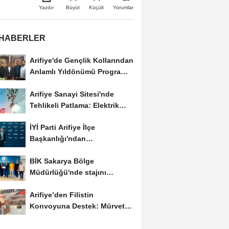
Büyüt
Küçült
Yazdır
Yorumlar
 HABERLER
Arifiye'de Gençlik Kollarından
Anlamlı Yıldönümü Programı:
Görevde...
Arifiye Sanayi Sitesi'nde
Tehlikeli Patlama: Elektrik
Altyapısı Çöktü,...
İYİ Parti Arifiye İlçe
Başkanlığı'ndan
Balıkesir'deki Büyük...
BİK Sakarya Bölge
Müdürlüğü'nde stajını
tamamlayan öğrenciye...
Arifiye’den Filistin
Konvoyuna Destek: Mürvet
Esmer Yola Çıktı