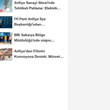
Arifiye Sanayi Sitesi'nde
Tehlikeli Patlama: Elektrik
Altyapısı Çöktü,...
İYİ Parti Arifiye İlçe
Başkanlığı'ndan
Balıkesir'deki Büyük...
BİK Sakarya Bölge
Müdürlüğü'nde stajını
tamamlayan öğrenciye...
Arifiye’den Filistin
Konvoyuna Destek: Mürvet
Esmer Yola Çıktı