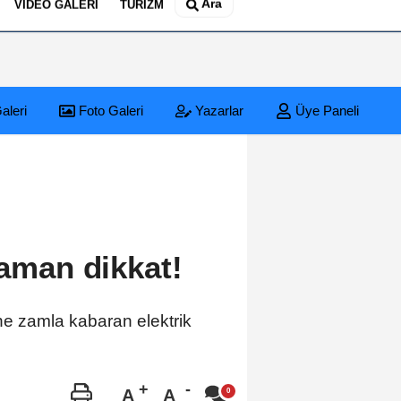
Ara
VIDEO GALERI
TURIZM
aleri
Foto Galeri
Yazarlar
Üye Paneli
 aman dikkat!
üne zamla kabaran elektrik
A
A