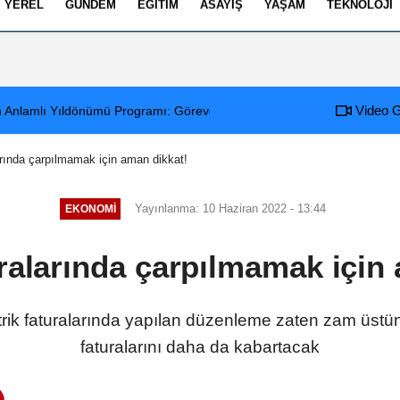
YEREL
GÜNDEM
EĞITIM
ASAYIŞ
YAŞAM
TEKNOLOJI
izlilik İlkeleri
Video G
an Anlamlı Yıldönümü Programı: Görevde 1. Yıl Kutlandı
larında çarpılmamak için aman dikkat!
Yayınlanma: 10 Haziran 2022 - 13:44
EKONOMI
uralarında çarpılmamak için
ektrik faturalarında yapılan düzenleme zaten zam üst
faturalarını daha da kabartacak