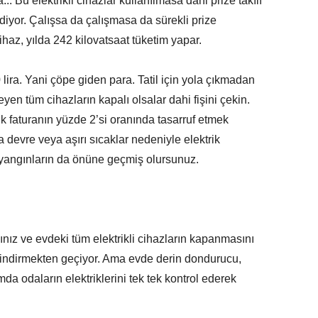
a... Bu elektrikli cihazlar kullanılmasa dahi prize takılı
iyor. Çalışsa da çalışmasa da sürekli prize
cihaz, yılda 242 kilovatsaat tüketim yapar.
 lira. Yani çöpe giden para. Tatil için yola çıkmadan
yen tüm cihazların kapalı olsalar dahi fişini çekin.
ık faturanın yüzde 2’si oranında tasarruf etmek
 devre veya aşırı sıcaklar nedeniyle elektrik
 yangınların da önüne geçmiş olursunuz.
ız ve evdeki tüm elektrikli cihazların kapanmasını
ri indirmekten geçiyor. Ama evde derin dondurucu,
a odaların elektriklerini tek tek kontrol ederek