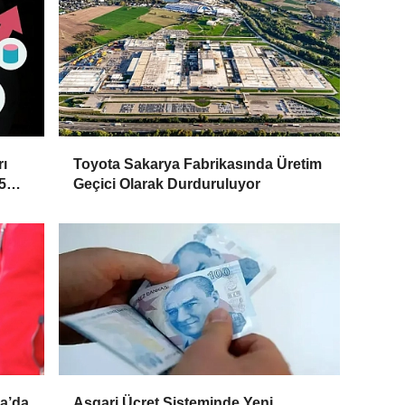
ı
Toyota Sakarya Fabrikasında Üretim
5
Geçici Olarak Durduruluyor
a’da
Asgari Ücret Sisteminde Yeni