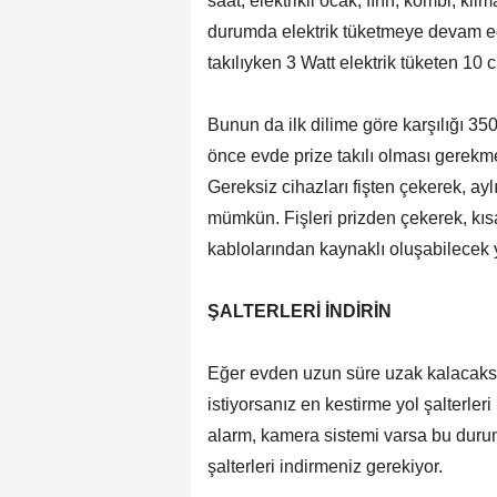
saat, elektrikli ocak, fırın, kombi, klim
durumda elektrik tüketmeye devam ed
takılıyken 3 Watt elektrik tüketen 10 
Bunun da ilk dilime göre karşılığı 350
önce evde prize takılı olması gerekme
Gereksiz cihazları fişten çekerek, ayl
mümkün. Fişleri prizden çekerek, kısa
kablolarından kaynaklı oluşabilecek
ŞALTERLERİ İNDİRİN
Eğer evden uzun süre uzak kalacaksın
istiyorsanız en kestirme yol şalterle
alarm, kamera sistemi varsa bu durumd
şalterleri indirmeniz gerekiyor.