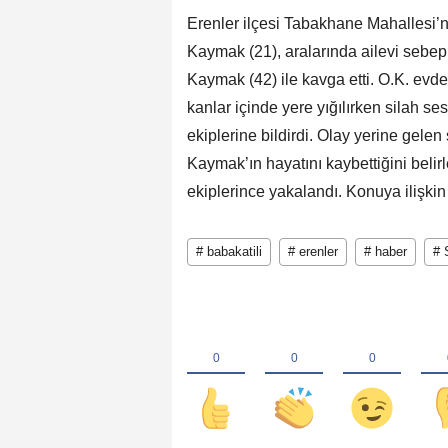
Erenler ilçesi Tabakhane Mahallesi’
Kaymak (21), aralarında ailevi sebepl
Kaymak (42) ile kavga etti. O.K. ev
kanlar içinde yere yığılırken silah s
ekiplerine bildirdi. Olay yerine gelen
Kaymak’ın hayatını kaybettiğini belir
ekiplerince yakalandı. Konuya ilişkin
# babakatili
# erenler
# haber
# 