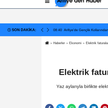
Künye
İletişim
Çerez Politikası
G
SON DAKİKA:
Yıldönümü Programı: Görevde 1. Yıl Kutlandı
08:40
Arifiye'de Gençlik Kollarınd
Haberler
Ekonomi
Elektrik fatura
Elektrik fat
Yaz aylarıyla birlikte el