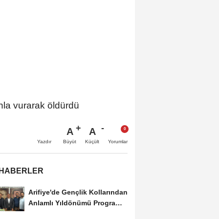
ahla vurarak öldürdü
A
A
Büyüt
Küçült
Yazdır
Yorumlar
 HABERLER
Arifiye'de Gençlik Kollarından
Anlamlı Yıldönümü Programı:
Görevde...