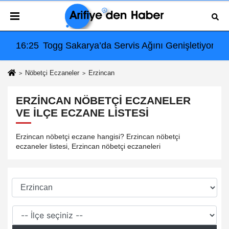
ik: Çerçeve Teklif TBMM Adalet Komisyonu’nda
16:25
Togg Sakarya’da Servis Ağını Genişletiyor: Ar
08:
Nöbetçi Eczaneler
Erzincan
ERZINCAN NÖBETÇI ECZANELER
VE İLÇE ECZANE LISTESI
Erzincan nöbetçi eczane hangisi? Erzincan nöbetçi
eczaneler listesi, Erzincan nöbetçi eczaneleri