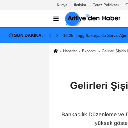
Künye
İletişim
Çerez Politikası
G
SON DAKİKA:
or: Arifiye Hanlıköy’e Yeni Merkez
08:40
Arifiye'de Gençlik Kollarınd
Haberler
Ekonomi
Gelirleri Şişirip
Gelirleri Şiş
Bankacılık Düzenleme ve De
yüksek göstere