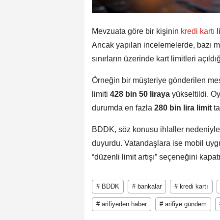
Mevzuata göre bir kişinin
kredi kartı
l
Ancak yapılan incelemelerde, bazı müşt
sınırların üzerinde kart limitleri açıldığ
Örneğin bir müşteriye gönderilen mes
limiti
428 bin 50 liraya
yükseltildi. Oy
durumda en fazla
280 bin lira limit
ta
BDDK, söz konusu ihlaller nedeniyle 
duyurdu. Vatandaşlara ise mobil uyg
“düzenli limit artışı” seçeneğini kapat
# BDDK
# bankalar
# kredi kartı
# arifiyeden haber
# arifiye gündem