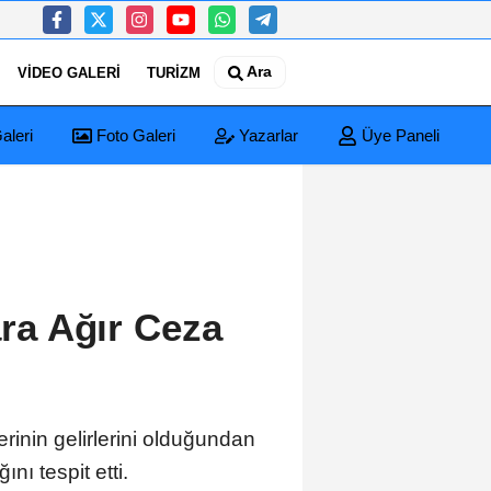
Ara
VIDEO GALERI
TURIZM
aleri
Foto Galeri
Yazarlar
Üye Paneli
Sürecinde Kritik Eşik: Çerçeve Teklif TBMM Adalet Komisyonu’nda
lara Ağır Ceza
inin gelirlerini olduğundan
nı tespit etti.