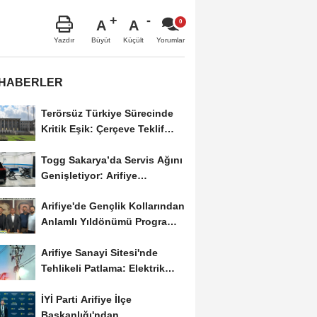
A
A
Büyüt
Küçült
Yazdır
Yorumlar
 HABERLER
Terörsüz Türkiye Sürecinde
Kritik Eşik: Çerçeve Teklif
TBMM Adalet...
Togg Sakarya’da Servis Ağını
Genişletiyor: Arifiye
Hanlıköy’e...
Arifiye'de Gençlik Kollarından
Anlamlı Yıldönümü Programı:
Görevde...
Arifiye Sanayi Sitesi'nde
Tehlikeli Patlama: Elektrik
Altyapısı Çöktü,...
İYİ Parti Arifiye İlçe
Başkanlığı'ndan