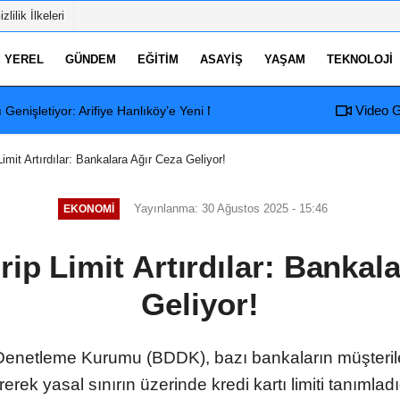
izlilik İlkeleri
YEREL
GÜNDEM
EĞITIM
ASAYIŞ
YAŞAM
TEKNOLOJI
Video G
an Anlamlı Yıldönümü Programı: Görevde 1. Yıl Kutlandı
16:28
Terörsüz Türkiye 
 Limit Artırdılar: Bankalara Ağır Ceza Geliyor!
Yayınlanma: 30 Ağustos 2025 - 15:46
EKONOMI
irip Limit Artırdılar: Banka
Geliyor!
netleme Kurumu (BDDK), bazı bankaların müşteriler
rek yasal sınırın üzerinde kredi kartı limiti tanımladığı