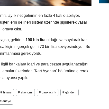
imiti, aylık net gelirinin en fazla 4 katı olabiliyor.
erilerin gelirleri sistem üzerinde şişirilerek yasal
ı ortaya çıktı.
ajda, gelirinin
198 bin lira
olduğu varsayılarak kart
sa kişinin gerçek geliri 70 bin lira seviyesindeydi. Bu
nımlanması gerekiyordu.
ilgili bankalara idari ve para cezası uygulanacağını
ulamalar üzerinden “Kart Ayarları” bölümüne girerek
ma uyarısı yapıldı.
# finans
# ekonomi
# bankacılık
# gündem
# arifiye