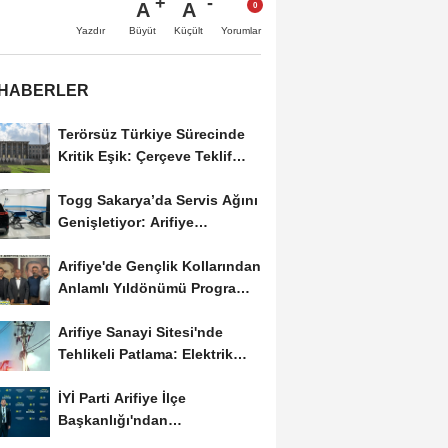
A
A
Büyüt
Küçült
Yazdır
Yorumlar
 HABERLER
Terörsüz Türkiye Sürecinde
Kritik Eşik: Çerçeve Teklif
TBMM Adalet...
Togg Sakarya’da Servis Ağını
Genişletiyor: Arifiye
Hanlıköy’e...
Arifiye'de Gençlik Kollarından
Anlamlı Yıldönümü Programı:
Görevde...
Arifiye Sanayi Sitesi'nde
Tehlikeli Patlama: Elektrik
Altyapısı Çöktü,...
İYİ Parti Arifiye İlçe
Başkanlığı'ndan
Balıkesir'deki Büyük...