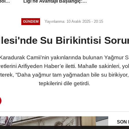
bol
Ligi’ne Avantajlı Başlangıç:
Kadıköy’de Talisca’nın Golü Zaferi
Getirdi
Yayınlanma: 10 Aralık 2025 - 20:15
GÜNDEM
llesi'nde Su Birikintisi So
i Karadurak Camii’nin yakınlarında bulunan Yağmur 
tlerini Arifiyeden Haber’e iletti. Mahalle sakinleri
irterek, “Daha yağmur tam yağmadan bile su birikiyor,
tepkilerini dile getirdi.
SON