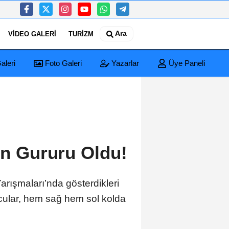
Ara
VIDEO GALERI
TURIZM
aleri
Foto Galeri
Yazarlar
Üye Paneli
in Gururu Oldu!
Yarışmaları’nda gösterdikleri
orcular, hem sağ hem sol kolda