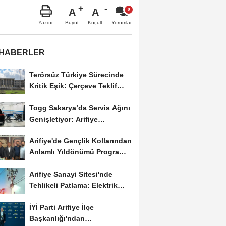
A
A
Büyüt
Küçült
Yazdır
Yorumlar
 HABERLER
Terörsüz Türkiye Sürecinde
Kritik Eşik: Çerçeve Teklif
TBMM Adalet...
Togg Sakarya’da Servis Ağını
Genişletiyor: Arifiye
Hanlıköy’e...
Arifiye'de Gençlik Kollarından
Anlamlı Yıldönümü Programı:
Görevde...
Arifiye Sanayi Sitesi'nde
Tehlikeli Patlama: Elektrik
Altyapısı Çöktü,...
İYİ Parti Arifiye İlçe
Başkanlığı'ndan