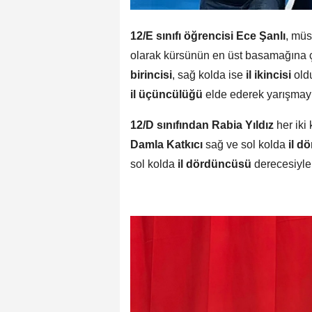
12/E sınıfı öğrencisi Ece Şanlı
, mü
olarak kürsünün en üst basamağına çı
birincisi
, sağ kolda ise
il ikincisi
old
il üçüncülüğü
elde ederek yarışmayı
12/D sınıfından Rabia Yıldız
her iki
Damla Katkıcı
sağ ve sol kolda
il d
sol kolda
il dördüncüsü
derecesiyle 