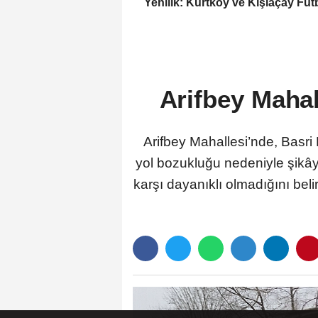
Yenilik: Kurtköy ve Kışlaçay Fut
Sahaları FIFA Standartlarına
Taşınıyor
Arifbey Maha
Arifbey Mahallesi’nde, Basr
yol bozukluğu nedeniyle şikâye
karşı dayanıklı olmadığını bel