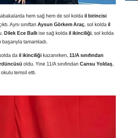
sabakalarda hem sağ hem de sol kolda
il birincisi
ktı. Aynı sınıftan
Aysun Görkem Araç
, sol kolda
il
u.
Dilek Ece Ballı
ise sağ kolda
il ikinciliği
, sol kolda
 başarıyla tamamladı.
 kolda da
il ikinciliği
kazanırken,
11/A sınıfından
ördüncüsü
oldu. Yine 11/A sınıfından
Cansu Yoldaş
,
okulu temsil etti.