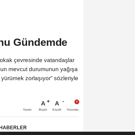
runu Gündemde
Sokak çevresinde vatandaşlar
, yolun mevcut durumunun yağışa
 yürümek zorlaşıyor” sözleriyle
A
A
Büyüt
Küçült
Yazdır
Yorumlar
 HABERLER