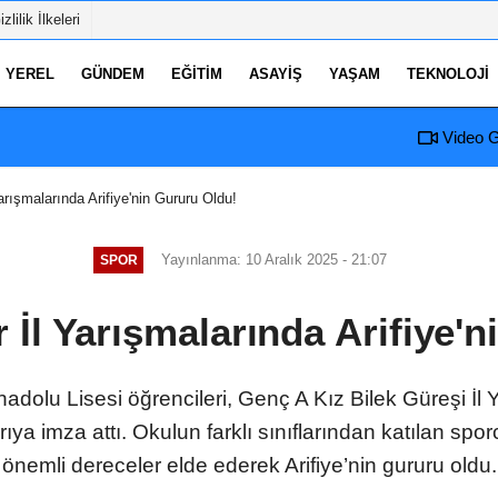
izlilik İlkeleri
YEREL
GÜNDEM
EĞITIM
ASAYIŞ
YAŞAM
TEKNOLOJI
Video G
rışmalarında Arifiye'nin Gururu Oldu!
Yayınlanma: 10 Aralık 2025 - 21:07
SPOR
 İl Yarışmalarında Arifiye'n
adolu Lisesi öğrencileri, Genç A Kız Bilek Güreşi İl 
ya imza attı. Okulun farklı sınıflarından katılan sp
önemli dereceler elde ederek Arifiye’nin gururu oldu.