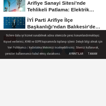
Arifiye Sanayi Sitesi'nde
Tehlikeli Patlama: Elektrik
Altyapısı Çöktü,...
İYİ Parti Arifiye İlçe
Başkanlığı'ndan Balıkesir'deki
Büyük...
Sizlere daha iyi hizmet sunabilmek adına sitemizde çerez konumlandırmaktayız.
YEREL
Kişisel verileriniz, KVKK ve GDPR kapsamında toplanıp işlenir. Detaylı bilgi almak için
Yayınlanma: 14 Eylül 2023 - 09:59
Veri Politikamızı / Aydınlatma Metnimizi inceleyebilirsiniz. Sitemizi kullanarak,
çerezleri kullanmamızı kabul etmiş olacaksınız.
AYRINTILAR
TAMAM
Yorumlar
Yorumlar
Yerel seçimlerin yaklaşmasıyla
beraber asfalt çalışmaları devam
ediyor
Yerel seçimlerin yaklaşmasıyla beraber
Arifiye Belediyesi Fen İşleri Müdürlüğü
ekipleri, Cumhuriyet Mahallesinde