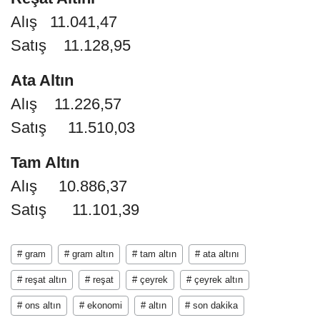
Alış 11.041,47
Satış 11.128,95
Ata Altın
Alış 11.226,57
Satış 11.510,03
Tam Altın
Alış 10.886,37
Satış 11.101,39
# gram
# gram altın
# tam altın
# ata altını
# reşat altın
# reşat
# çeyrek
# çeyrek altın
# ons altın
# ekonomi
# altın
# son dakika