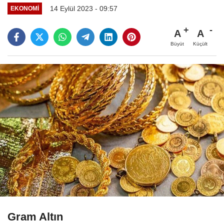
14 Eylül 2023 - 09:57
EKONOMI
A
A
Büyüt
Küçült
Gram Altın