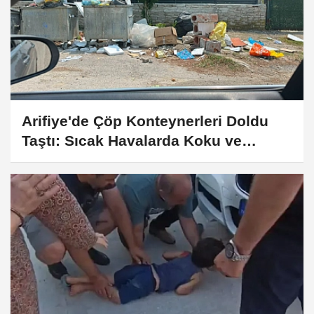
Arifiye'de Çöp Konteynerleri Doldu
Taştı: Sıcak Havalarda Koku ve
Haşere Alarmı!