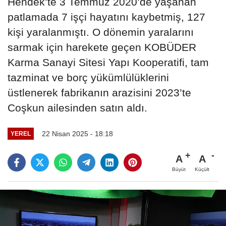
Hendek’te 3 Temmuz 2020’de yaşanan
patlamada 7 işçi hayatını kaybetmiş, 127
kişi yaralanmıştı. O dönemin yaralarını
sarmak için harekete geçen KOBÜDER
Karma Sanayi Sitesi Yapı Kooperatifi, tam
tazminat ve borç yükümlülüklerini
üstlenerek fabrikanın arazisini 2023’te
Coşkun ailesinden satın aldı.
22 Nisan 2025 - 18:18
YEREL
A
A
Büyüt
Küçült