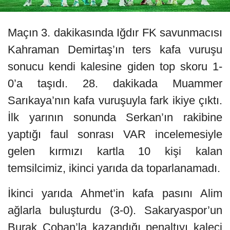
Maçın 3. dakikasında Iğdır FK savunmacısı
Kahraman Demirtaş’ın ters kafa vuruşu
sonucu kendi kalesine giden top skoru 1-
0’a taşıdı. 28. dakikada Muammer
Sarıkaya’nın kafa vuruşuyla fark ikiye çıktı.
İlk yarının sonunda Serkan’ın rakibine
yaptığı faul sonrası VAR incelemesiyle
gelen kırmızı kartla 10 kişi kalan
temsilcimiz, ikinci yarıda da toparlanamadı.
İkinci yarıda Ahmet’in kafa pasını Alim
ağlarla buluşturdu (3-0). Sakaryaspor’un
Burak Çoban’la kazandığı penaltıyı kaleci