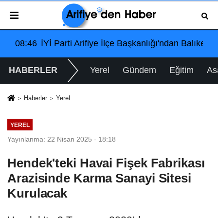
Balıkesir'deki Büyük Bayrak Mitingi İçin Ulaşım ve Katılım
12:54
Arifiye Sanayi Sitesi'nde Tehlikeli Patlama: Ele
HABERLER
Yerel
Gündem
Eğitim
As
Haberler
Yerel
YEREL
Yayınlanma: 22 Nisan 2025 - 18:18
Hendek'teki Havai Fişek Fabrikası
Arazisinde Karma Sanayi Sitesi
Kurulacak