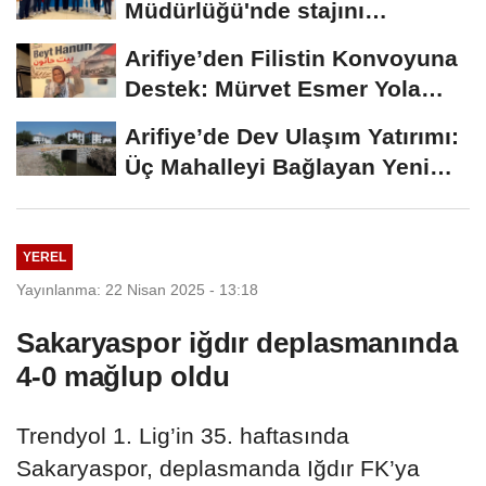
Müdürlüğü'nde stajını
tamamlayan öğrenciye...
Arifiye’den Filistin Konvoyuna
Destek: Mürvet Esmer Yola
Çıktı
Arifiye’de Dev Ulaşım Yatırımı:
Üç Mahalleyi Bağlayan Yeni
Yollar...
YEREL
Yayınlanma: 22 Nisan 2025 - 13:18
Sakaryaspor iğdır deplasmanında
4-0 mağlup oldu
Trendyol 1. Lig’in 35. haftasında
Sakaryaspor, deplasmanda Iğdır FK’ya