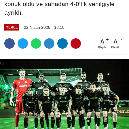
konuk oldu ve sahadan 4-0’lık yenilgiyle
ayrıldı.
22 Nisan 2025 - 13:18
YEREL
A
A
Büyüt
Küçült