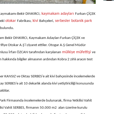
kaymakam adayları
kaymakamı Bekir DINKIRCI,
Furkan ÇİÇEK
otokar
kivi
serbesler botanik park
eki
Fabrikası,
Bahçeleri,
 bulundu.
am Bekir DINKIRCI, Kaymakam Adayları Furkan ÇİÇEK ve
fiye Otokar A.Ş’i ziyaret ettiler. Otogar A.Ş Genel Müdür
mülkiye müfettişi
lusu İrfan ÖZCAN tarafından karşılanan
ve
 hakkında bilgiler almasının ardından Kobra 2 zıhlı aracın test
r KANSIZ ve Oktay SERBES’e ait kivi bahçesinde incelemelerde
 SERBES’e ait 10 dekarlık alanda kivi yetiştiriciliği konusunda
aldılar.
ark Firmasında incelemelerde bulunarak, firma Yetkilisi Vahit
ilisi Vahit SERBES, firmanın 50.000 m2 alan üzerine kurulu