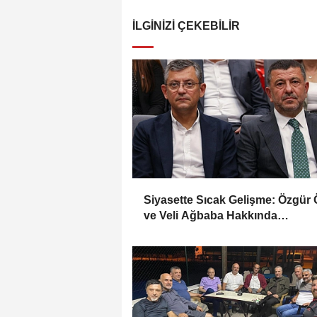
İLGINIZI ÇEKEBILIR
Siyasette Sıcak Gelişme: Özgür 
ve Veli Ağbaba Hakkında
Dokunulmazlık Fezlekesi Hazırla