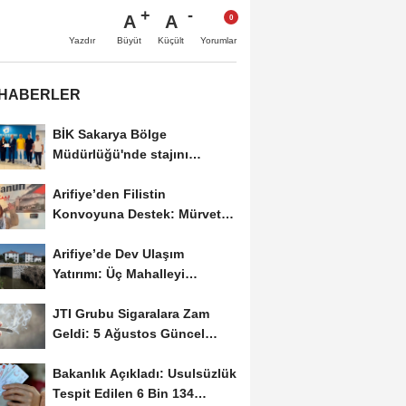
A
A
Büyüt
Küçült
Yazdır
Yorumlar
 HABERLER
BİK Sakarya Bölge
Müdürlüğü'nde stajını
tamamlayan öğrenciye...
Arifiye’den Filistin
Konvoyuna Destek: Mürvet
Esmer Yola Çıktı
Arifiye’de Dev Ulaşım
Yatırımı: Üç Mahalleyi
Bağlayan Yeni Yollar...
JTI Grubu Sigaralara Zam
Geldi: 5 Ağustos Güncel
Fiyat Listesi Açıklandı
Bakanlık Açıkladı: Usulsüzlük
Tespit Edilen 6 Bin 134