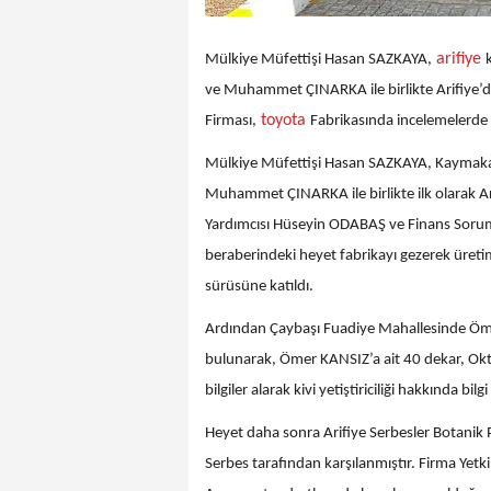
arifiye
Mülkiye Müfettişi Hasan SAZKAYA,
ve Muhammet ÇINARKA ile birlikte Arifiye’d
toyota
Firması,
Fabrikasında incelemelerde
Mülkiye Müfettişi Hasan SAZKAYA, Kaymak
Muhammet ÇINARKA ile birlikte ilk olarak Ari
Yardımcısı Hüseyin ODABAŞ ve Finans Sorum
beraberindeki heyet fabrikayı gezerek üretim
sürüsüne katıldı.
Ardından Çaybaşı Fuadiye Mahallesinde Öme
bulunarak, Ömer KANSIZ’a ait 40 dekar, Oktay
bilgiler alarak kivi yetiştiriciliği hakkında bilgi 
Heyet daha sonra Arifiye Serbesler Botanik P
Serbes tarafından karşılanmıştır. Firma Yetk