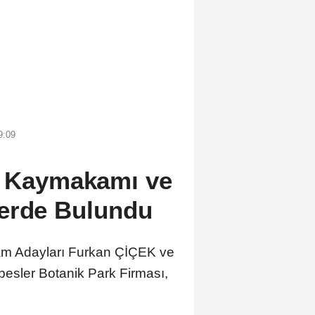
9:09
e Kaymakamı ve
lerde Bulundu
am Adayları Furkan ÇİÇEK ve
besler Botanik Park Firması,