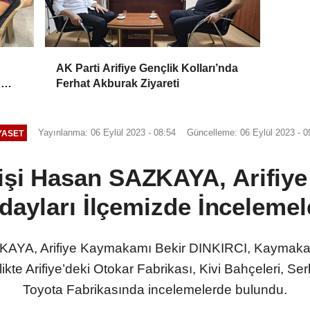
AK Parti Arifiye Gençlik Kolları’nda
n
Ferhat Akburak Ziyareti
r
Yayınlanma: 06 Eylül 2023 - 08:54
Güncelleme: 06 Eylül 2023 - 0
YASET
tişi Hasan SAZKAYA, Arifiy
yları İlçemizde İnceleme
ZKAYA, Arifiye Kaymakamı Bekir DINKIRCI, Kaymak
te Arifiye’deki Otokar Fabrikası, Kivi Bahçeleri, Ser
Toyota Fabrikasında incelemelerde bulundu.