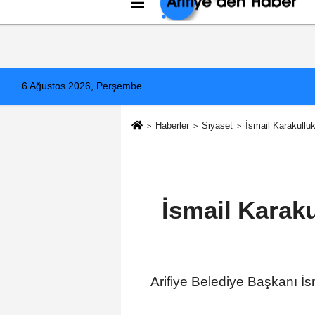
Künye
İletişim
Çerez Politikası
G
6 Ağustos 2026, Perşembe
Haberler
Siyaset
İsmail Karakullu
İsmail Karak
Arifiye Belediye Başkanı İ