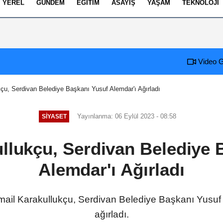
YEREL
GÜNDEM
EĞITIM
ASAYIŞ
YAŞAM
TEKNOLOJI
izlilik İlkeleri
Video G
kçu, Serdivan Belediye Başkanı Yusuf Alemdar'ı Ağırladı
Yayınlanma: 06 Eylül 2023 - 08:58
SIYASET
ullukçu, Serdivan Belediye 
Alemdar'ı Ağırladı
smail Karakullukçu, Serdivan Belediye Başkanı Yusuf
ağırladı.