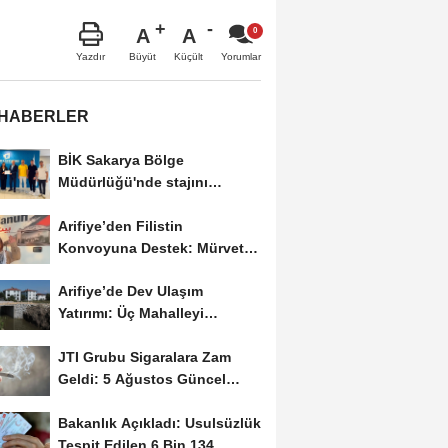
A
A
Büyüt
Küçült
Yazdır
Yorumlar
 HABERLER
BİK Sakarya Bölge
Müdürlüğü'nde stajını
tamamlayan öğrenciye...
Arifiye’den Filistin
Konvoyuna Destek: Mürvet
Esmer Yola Çıktı
Arifiye’de Dev Ulaşım
Yatırımı: Üç Mahalleyi
Bağlayan Yeni Yollar...
JTI Grubu Sigaralara Zam
Geldi: 5 Ağustos Güncel
Fiyat Listesi Açıklandı
Bakanlık Açıkladı: Usulsüzlük
Tespit Edilen 6 Bin 134