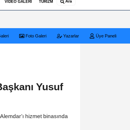
Ara
VIDEO GALERI
TURIZM
aleri
Foto Galeri
Yazarlar
Üye Paneli
Başkanı Yusuf
 Alemdar’ı hizmet binasında