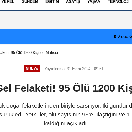
YEREL
GÜNDEM
EĞITIM
ASAYIŞ
YAŞAM
TEKNOLOJI
izlilik İlkeleri
Video G
laketi! 95 Ölü 1200 Kişi de Mahsur
Yayınlanma: 31 Ekim 2024 - 09:51
DÜNYA
Sel Felaketi! 95 Ölü 1200 Ki
ük doğal felaketlerinden biriyle sarsılıyor. İki gündür
 sürükledi. Yetkililer, ölü sayısının 95’e ulaştığını ve
kaldığını açıkladı.