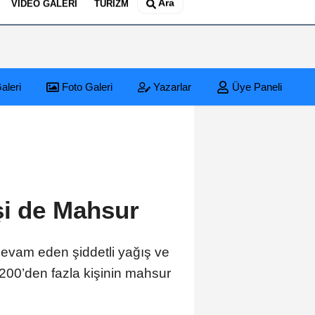
Ara
VIDEO GALERI
TURIZM
aleri
Foto Galeri
Yazarlar
Üye Paneli
şi de Mahsur
 devam eden şiddetli yağış ve
 1.200’den fazla kişinin mahsur