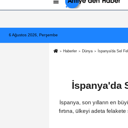
Künye
İletişim
Çerez Politikası
G
6 Ağustos 2026, Perşembe
Haberler
Dünya
İspanya'da Sel Fe
İspanya'da 
İspanya, son yılların en büy
fırtına, ülkeyi adeta felakete