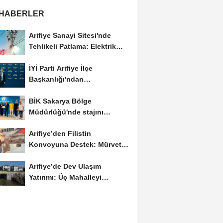
 HABERLER
Arifiye Sanayi Sitesi'nde
Tehlikeli Patlama: Elektrik
Altyapısı Çöktü,...
İYİ Parti Arifiye İlçe
Başkanlığı'ndan
Balıkesir'deki Büyük...
BİK Sakarya Bölge
Müdürlüğü'nde stajını
tamamlayan öğrenciye...
Arifiye’den Filistin
Konvoyuna Destek: Mürvet
Esmer Yola Çıktı
Arifiye’de Dev Ulaşım
Yatırımı: Üç Mahalleyi
Bağlayan Yeni Yollar...