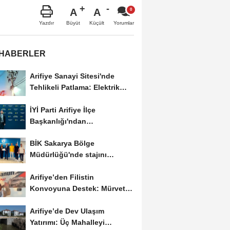
A
A
Büyüt
Küçült
Yazdır
Yorumlar
 HABERLER
Arifiye Sanayi Sitesi'nde
Tehlikeli Patlama: Elektrik
Altyapısı Çöktü,...
İYİ Parti Arifiye İlçe
Başkanlığı'ndan
Balıkesir'deki Büyük...
BİK Sakarya Bölge
Müdürlüğü'nde stajını
tamamlayan öğrenciye...
Arifiye’den Filistin
Konvoyuna Destek: Mürvet
Esmer Yola Çıktı
Arifiye’de Dev Ulaşım
Yatırımı: Üç Mahalleyi