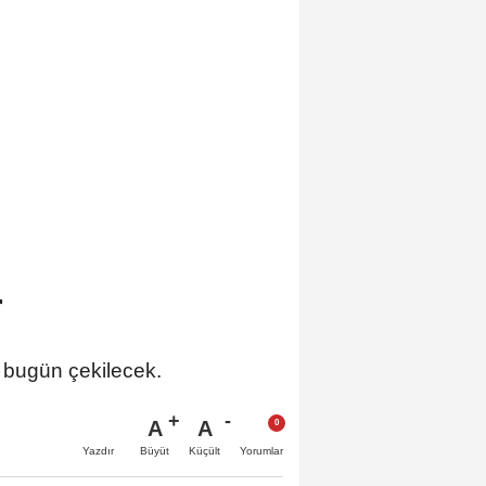
r
a bugün çekilecek.
A
A
Büyüt
Küçült
Yazdır
Yorumlar