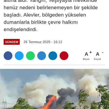
altına aldı. Yangın, Yeşilyayla mevkiinde
henüz nedeni belirlenemeyen bir şekilde
başladı. Alevler, bölgeden yükselen
dumanlarla birlikte çevre halkını
endişelendirdi.
26 Temmuz 2025 - 16:12
GÜNDEM
A
A
Büyüt
Küçült