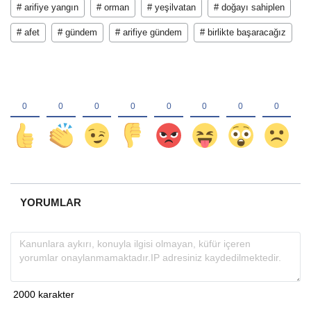
# arifiye yangın
# orman
# yeşilvatan
# doğayı sahiplen
# afet
# gündem
# arifiye gündem
# birlikte başaracağız
YORUMLAR