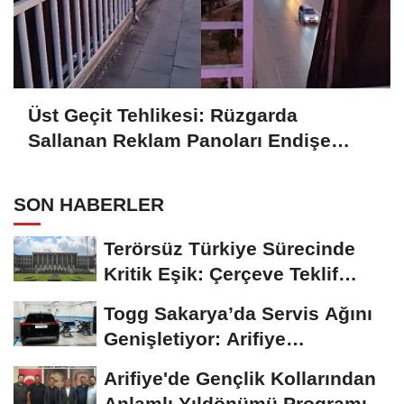
Üst Geçit Tehlikesi: Rüzgarda
Sallanan Reklam Panoları Endişe
Yaratıyor
SON HABERLER
Terörsüz Türkiye Sürecinde
Kritik Eşik: Çerçeve Teklif
TBMM Adalet...
Togg Sakarya’da Servis Ağını
Genişletiyor: Arifiye
Hanlıköy’e...
Arifiye'de Gençlik Kollarından
Anlamlı Yıldönümü Programı: