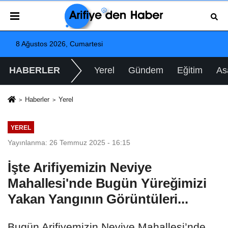
8 Ağustos 2026, Cumartesi
HABERLER
Yerel
Gündem
Eğitim
As
Haberler
Yerel
YEREL
Yayınlanma: 26 Temmuz 2025 - 16:15
İşte Arifiyemizin Neviye
Mahallesi'nde Bugün Yüreğimizi
Yakan Yangının Görüntüleri...
Bugün Arifiyemizin Neviye Mahallesi’nde