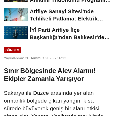
Görevde...
Arifiye Sanayi Sitesi'nde
Tehlikeli Patlama: Elektrik
Altyapısı Çöktü,...
İYİ Parti Arifiye İlçe
Başkanlığı'ndan Balıkesir'deki
Büyük...
GÜNDEM
Yayınlanma: 26 Temmuz 2025 - 16:12
Sınır Bölgesinde Alev Alarmı!
Ekipler Zamanla Yarışıyor
Sakarya ile Düzce arasında yer alan
ormanlık bölgede çıkan yangın, kısa
sürede büyüyerek geniş bir alanı etkisi