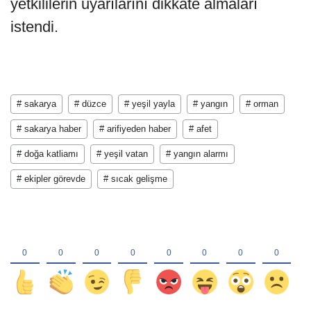
yetkililerin uyarılarını dikkate almaları
istendi.
# sakarya
# düzce
# yeşil yayla
# yangın
# orman
# sakarya haber
# arifiyeden haber
# afet
# doğa katliamı
# yeşil vatan
# yangın alarmı
# ekipler görevde
# sıcak gelişme