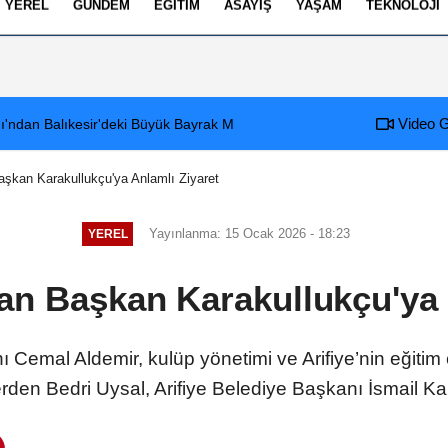
YEREL
GÜNDEM
EĞITIM
ASAYIŞ
YAŞAM
TEKNOLOJI
izlilik İlkeleri
Video G
ikeli Patlama: Elektrik Altyapısı Çöktü, Esnaf Tepkili!
aşkan Karakullukçu'ya Anlamlı Ziyaret
Yayınlanma: 15 Ocak 2026 - 18:23
YEREL
an Başkan Karakullukçu'ya 
Cemal Aldemir, kulüp yönetimi ve Arifiye’nin eğitim
den Bedri Uysal, Arifiye Belediye Başkanı İsmail Kara