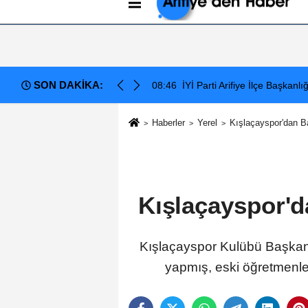
Künye
İletişim
Çerez Politikası
G
SON DAKİKA:
lıkesir'deki Büyük Bayrak Mitingi İçin Ulaşım ve Katılım Çağrısı
12:54
Arifiye Sanayi Sitesi'nde Tehl
Haberler
Yerel
Kışlaçayspor'dan B
Kışlaçayspor'd
Kışlaçayspor Kulübü Başkanı 
yapmış, eski öğretmenler