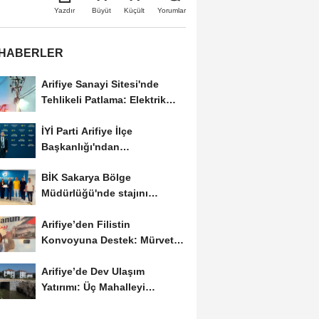
Büyüt
Küçült
Yazdır
Yorumlar
 HABERLER
Arifiye Sanayi Sitesi'nde
Tehlikeli Patlama: Elektrik
Altyapısı Çöktü,...
İYİ Parti Arifiye İlçe
Başkanlığı'ndan
Balıkesir'deki Büyük...
BİK Sakarya Bölge
Müdürlüğü'nde stajını
tamamlayan öğrenciye...
Arifiye’den Filistin
Konvoyuna Destek: Mürvet
Esmer Yola Çıktı
Arifiye’de Dev Ulaşım
Yatırımı: Üç Mahalleyi
Bağlayan Yeni Yollar...