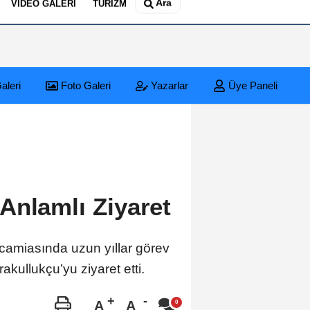
Ara
VIDEO GALERI
TURIZM
aleri
Foto Galeri
Yazarlar
Üye Paneli
Anlamlı Ziyaret
 camiasında uzun yıllar görev
kullukçu’yu ziyaret etti.
A
A