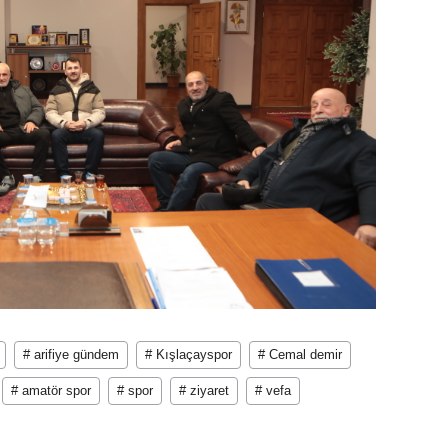
# arifiye gündem
# Kışlaçayspor
# Cemal demir
# amatör spor
# spor
# ziyaret
# vefa