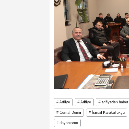
# Arfiiye
# Arifiye
# arifiyeden haber
# Cemal Demir
# İsmail Karakullukçu
# dayanışma