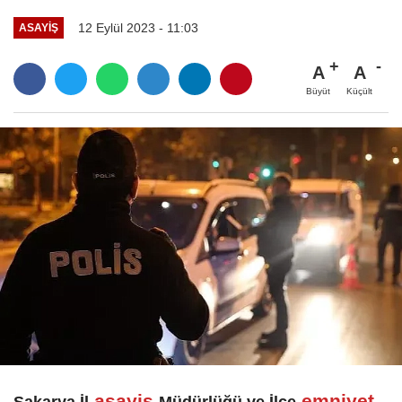
12 Eylül 2023 - 11:03
ASAYIŞ
A
A
Büyüt
Küçült
asayiş
emniyet