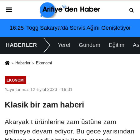
MM Adalet Komisyonu’nda
’da Servis Ağını Genişletiyor: Arifiye Hanlıköy’e Yeni 
08:40
Arifiye'de Gençlik 
HABERLER
Yerel
Gündem
Eğitim
As
Haberler
Ekonomi
EKONOMI
Yayınlanma: 12 Eylül 2023 - 16:31
Klasik bir zam haberi
Akaryakıt ürünlerine zam üstüne zam
gelmeye devam ediyor. Bu gece yarısından