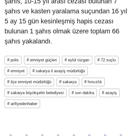
şahıs, 10-15 yıl arası cezası bulunan 7
şahıs ve kasten yaralama suçundan 16 yıl
5 ay 15 gün kesinleşmiş hapis cezası
bulunan 1 şahıs olmak üzere toplam 66
şahıs yakalandı.
# polis
# emniyet güçleri
# eylül rüzgarı
# 72 suçlu
# emniyet
# sakarya il asayiş müdürlüğü
# ilçe emniyet müdürlüğü
# sakarya
# hırsızlık
# sakarya büyükşehir belediyesi
# son dakika
# asayiş
# arifiyedenhaber