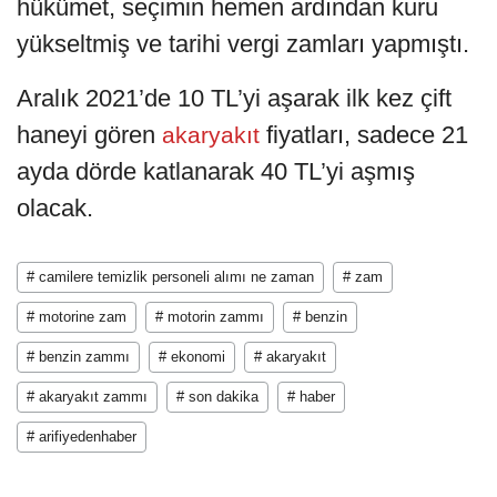
hükümet, seçimin hemen ardından kuru
yükseltmiş ve tarihi vergi zamları yapmıştı.
Aralık 2021’de 10 TL’yi aşarak ilk kez çift
haneyi gören
fiyatları, sadece 21
akaryakıt
ayda dörde katlanarak 40 TL’yi aşmış
olacak.
# camilere temizlik personeli alımı ne zaman
# zam
# motorine zam
# motorin zammı
# benzin
# benzin zammı
# ekonomi
# akaryakıt
# akaryakıt zammı
# son dakika
# haber
# arifiyedenhaber