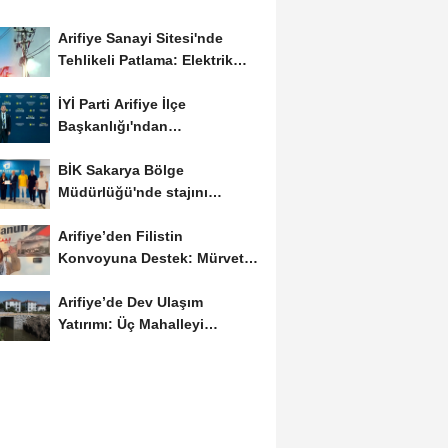
Arifiye Sanayi Sitesi'nde
Tehlikeli Patlama: Elektrik
Altyapısı Çöktü,...
İYİ Parti Arifiye İlçe
Başkanlığı'ndan
Balıkesir'deki Büyük...
BİK Sakarya Bölge
Müdürlüğü'nde stajını
tamamlayan öğrenciye...
Arifiye’den Filistin
Konvoyuna Destek: Mürvet
Esmer Yola Çıktı
Arifiye’de Dev Ulaşım
Yatırımı: Üç Mahalleyi
Bağlayan Yeni Yollar...