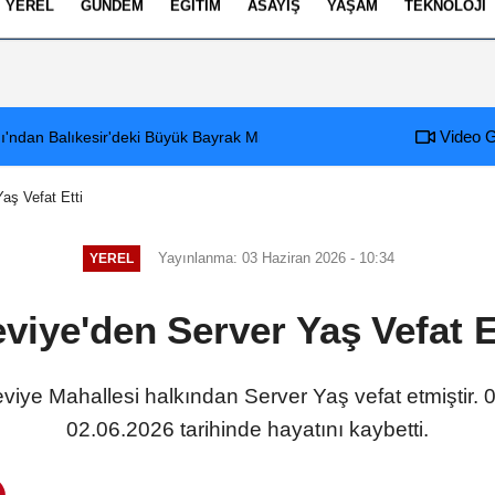
YEREL
GÜNDEM
EĞITIM
ASAYIŞ
YAŞAM
TEKNOLOJI
izlilik İlkeleri
Video G
ığı'ndan Balıkesir'deki Büyük Bayrak Mitingi İçin Ulaşım ve Katılım Çağrıs
12:54
Arifiye Sanayi Site
aş Vefat Etti
Yayınlanma: 03 Haziran 2026 - 10:34
YEREL
viye'den Server Yaş Vefat E
 Neviye Mahallesi halkından Server Yaş vefat etmiştir
02.06.2026 tarihinde hayatını kaybetti.