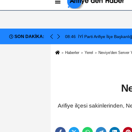
Künye
İletişim
Çerez Politikası
G
SON DAKİKA:
a: Elektrik Altyapısı Çöktü, Esnaf Tepkili!
08:46
İYİ Parti Arifiye İlçe Başkanl
Haberler
Yerel
Neviye'den Server Y
Ne
Arifiye ilçesi sakinlerinden,