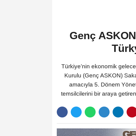
Tebligatları Asılmaya Başlandı
Genç ASKON 
Türk
Türkiye’nin ekonomik geleceğ
Kurulu (Genç ASKON) Sakarya
amacıyla 5. Dönem Yönetim
temsilcilerini bir araya geti