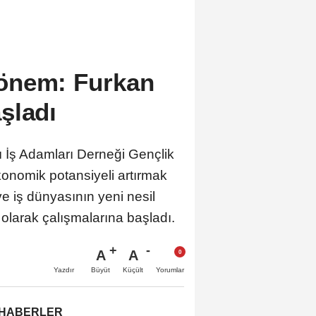
önem: Furkan
şladı
ı İş Adamları Derneği Gençlik
konomik potansiyeli artırmak
e iş dünyasının yeni nesil
 olarak çalışmalarına başladı.
A
A
Büyüt
Küçült
Yazdır
Yorumlar
 HABERLER