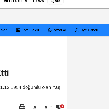
Ara
VIDEO GALERI
TURIZM
aleri
Foto Galeri
Yazarlar
Üye Paneli
ı
si'nde Tehlikeli Patlama: Elektrik Altyapısı Çöktü, Esnaf Tepkili!
tti
. 01.12.1954 doğumlu olan Yaş,
A
A