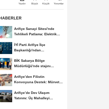
Büyüt
Küçült
Yazdır
Yorumlar
 HABERLER
Arifiye Sanayi Sitesi'nde
Tehlikeli Patlama: Elektrik
Altyapısı Çöktü,...
İYİ Parti Arifiye İlçe
Başkanlığı'ndan
Balıkesir'deki Büyük...
BİK Sakarya Bölge
Müdürlüğü'nde stajını
tamamlayan öğrenciye...
Arifiye’den Filistin
Konvoyuna Destek: Mürvet
Esmer Yola Çıktı
Arifiye’de Dev Ulaşım
Yatırımı: Üç Mahalleyi
Bağlayan Yeni Yollar...