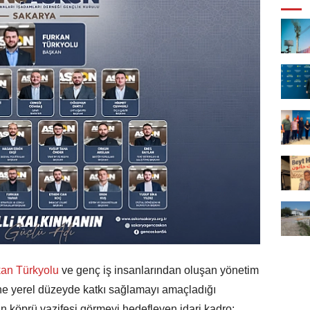
an Türkyolu
ve genç iş insanlarından oluşan yönetim
ine yerel düzeyde katkı sağlamayı amaçladığı
için köprü vazifesi görmeyi hedefleyen idari kadro;