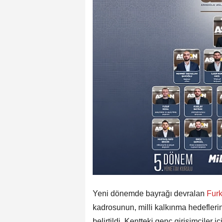
Yeni dönemde bayrağı devralan
Furk
kadrosunun, milli kalkınma hedefler
belirtildi. Kentteki genç girişimciler 