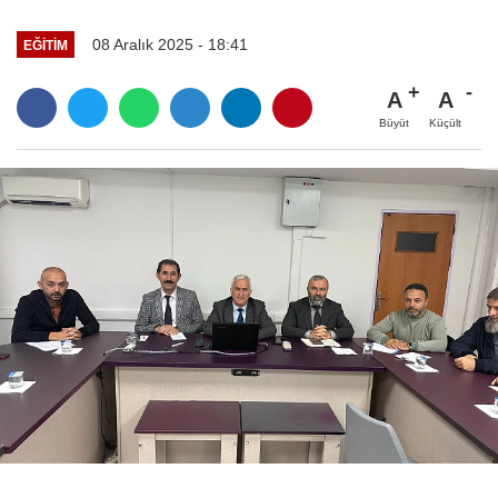
08 Aralık 2025 - 18:41
EĞITIM
A
A
Büyüt
Küçült