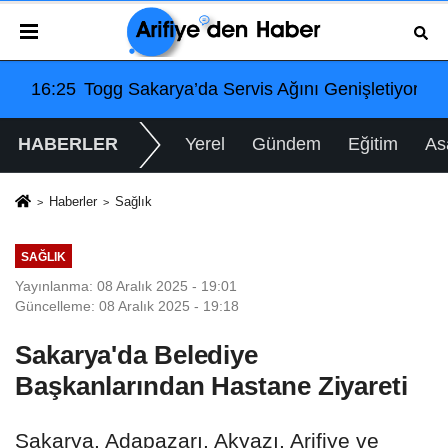
onu’nda
 Genişletiyor: Arifiye Hanlıköy’e Yeni Merkez
08:40
Arifiye'de Gençlik Kollarından Anla
HABERLER
Yerel
Gündem
Eğitim
As
Haberler
Sağlık
SAĞLIK
Yayınlanma: 08 Aralık 2025 - 19:01
Güncelleme: 08 Aralık 2025 - 19:18
Sakarya'da Belediye
Başkanlarından Hastane Ziyareti
Sakarya, Adapazarı, Akyazı, Arifiye ve