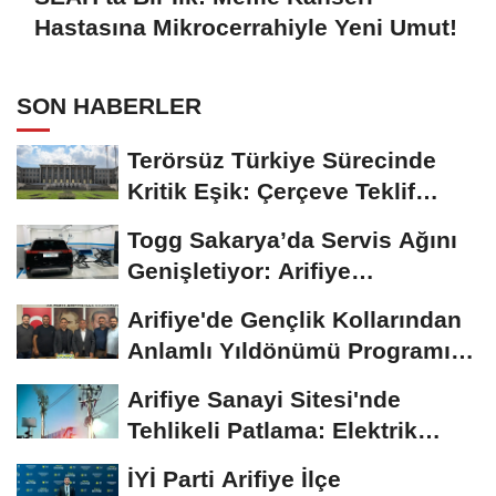
Hastasına Mikrocerrahiyle Yeni Umut!
SON HABERLER
Terörsüz Türkiye Sürecinde
Kritik Eşik: Çerçeve Teklif
TBMM Adalet...
Togg Sakarya’da Servis Ağını
Genişletiyor: Arifiye
Hanlıköy’e...
Arifiye'de Gençlik Kollarından
Anlamlı Yıldönümü Programı:
Görevde...
Arifiye Sanayi Sitesi'nde
Tehlikeli Patlama: Elektrik
Altyapısı Çöktü,...
İYİ Parti Arifiye İlçe