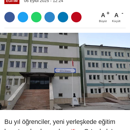
06 Eylül 2025 - 12:24
EĞITIM
A
A
Büyüt
Küçült
Bu yıl öğrenciler, yeni yerleşkede eğitim