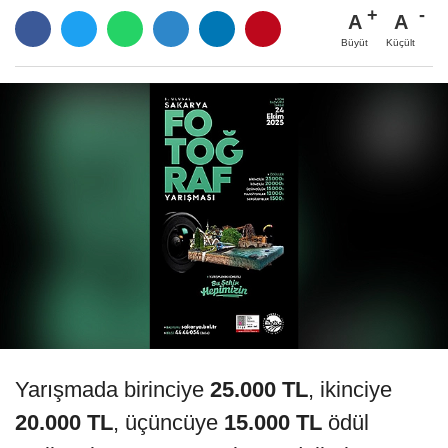
A
A
Büyüt
Küçült
Yarışmada birinciye
25.000 TL
, ikinciye
20.000 TL
, üçüncüye
15.000 TL
ödül