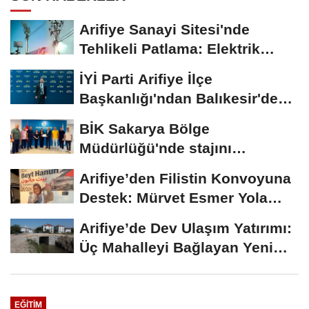
Arifiye Sanayi Sitesi'nde
Tehlikeli Patlama: Elektrik
Altyapısı Çöktü,...
İYİ Parti Arifiye İlçe
Başkanlığı'ndan Balıkesir'deki
Büyük...
BİK Sakarya Bölge
Müdürlüğü'nde stajını
tamamlayan öğrenciye...
Arifiye’den Filistin Konvoyuna
Destek: Mürvet Esmer Yola
Çıktı
Arifiye’de Dev Ulaşım Yatırımı:
Üç Mahalleyi Bağlayan Yeni
Yollar...
EĞITIM