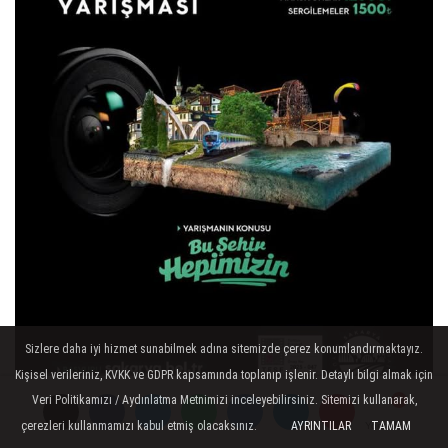
Sizlere daha iyi hizmet sunabilmek adına sitemizde çerez konumlandırmaktayız.
Kişisel verileriniz, KVKK ve GDPR kapsamında toplanıp işlenir. Detaylı bilgi almak için
Veri Politikamızı / Aydınlatma Metnimizi inceleyebilirsiniz. Sitemizi kullanarak,
çerezleri kullanmamızı kabul etmiş olacaksınız.
AYRINTILAR
TAMAM
Yorumlar
Yorumlar
Yorumlar