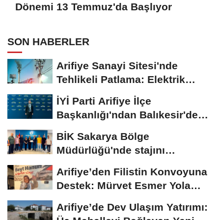
Dönemi 13 Temmuz'da Başlıyor
SON HABERLER
Arifiye Sanayi Sitesi'nde
Tehlikeli Patlama: Elektrik
Altyapısı Çöktü,...
İYİ Parti Arifiye İlçe
Başkanlığı'ndan Balıkesir'deki
Büyük...
BİK Sakarya Bölge
Müdürlüğü'nde stajını
tamamlayan öğrenciye...
Arifiye’den Filistin Konvoyuna
Destek: Mürvet Esmer Yola
Çıktı
Arifiye’de Dev Ulaşım Yatırımı: