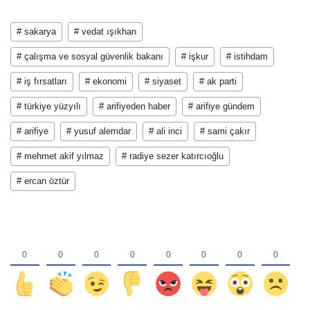
# sakarya
# vedat ışıkhan
# çalışma ve sosyal güvenlik bakanı
# işkur
# istihdam
# iş fırsatları
# ekonomi
# siyaset
# ak parti
# türkiye yüzyılı
# arifiyeden haber
# arifiye gündem
# arifiye
# yusuf alemdar
# ali inci
# sami çakır
# mehmet akif yılmaz
# radiye sezer katırcıoğlu
# ercan öztür