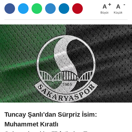
A
A
Büyüt
Küçült
Tuncay Şanlı’dan Sürpriz İsim:
Muhammet Kıratlı