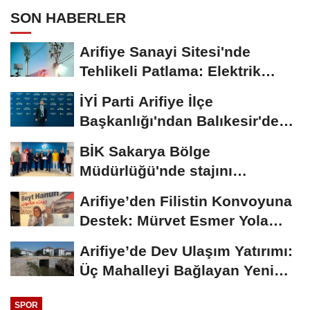
SON HABERLER
Arifiye Sanayi Sitesi'nde
Tehlikeli Patlama: Elektrik
Altyapısı Çöktü,...
İYİ Parti Arifiye İlçe
Başkanlığı'ndan Balıkesir'deki
Büyük...
BİK Sakarya Bölge
Müdürlüğü'nde stajını
tamamlayan öğrenciye...
Arifiye’den Filistin Konvoyuna
Destek: Mürvet Esmer Yola
Çıktı
Arifiye’de Dev Ulaşım Yatırımı:
Üç Mahalleyi Bağlayan Yeni
Yollar...
SPOR