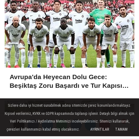
Avrupa'da Heyecan Dolu Gece:
Beşiktaş Zoru Başardı ve Tur Kapısını
Araladı!
Sizlere daha iyi hizmet sunabilmek adına sitemizde çerez konumlandırmaktayız.
Kişisel verileriniz, KVKK ve GDPR kapsamında toplanıp işlenir. Detaylı bilgi almak için
Veri Politikamızı / Aydınlatma Metnimizi inceleyebilirsiniz. Sitemizi kullanarak,
çerezleri kullanmamızı kabul etmiş olacaksınız.
AYRINTILAR
TAMAM
Yorumlar
Yorumlar