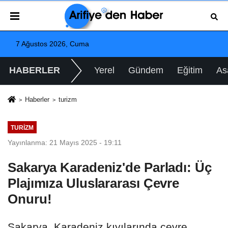
7 Ağustos 2026, Cuma
HABERLER
Yerel
Gündem
Eğitim
As
Haberler
turizm
TURIZM
Yayınlanma: 21 Mayıs 2025 - 19:11
Sakarya Karadeniz'de Parladı: Üç
Plajımıza Uluslararası Çevre
Onuru!
Sakarya, Karadeniz kıyılarında çevre