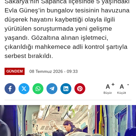
Sakarya’nın Sapanca ilçesinde 5 yaşındaki
Evla Güneş’in bungalov tesisinin havuzuna
düşerek hayatını kaybettiği olayla ilgili
yürütülen soruşturmada yeni gelişme
yaşandı. Gözaltına alınan işletmeci,
çıkarıldığı mahkemece adli kontrol şartıyla
serbest bırakıldı.
08 Temmuz 2026 - 09:33
GÜNDEM
A
A
Büyüt
Küçült