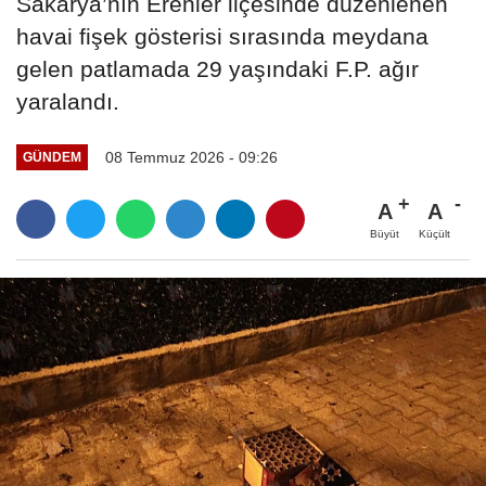
Sakarya’nın Erenler ilçesinde düzenlenen
havai fişek gösterisi sırasında meydana
gelen patlamada 29 yaşındaki F.P. ağır
yaralandı.
08 Temmuz 2026 - 09:26
GÜNDEM
A
A
Büyüt
Küçült