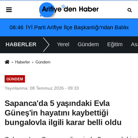
af Tepkili!
 Başkanlığı'ndan Balıkesir'deki Büyük Bayrak Mitingi İçin 
12:54
Arifiye Sanayi Sitesi'nde Tehli
HABERLER
Yerel
Gündem
Eğitim
As
Haberler
Gündem
GÜNDEM
Yayınlanma: 08 Temmuz 2026 - 09:33
Sapanca'da 5 yaşındaki Evla
Güneş'in hayatını kaybettiği
bungalovla ilgili karar belli oldu