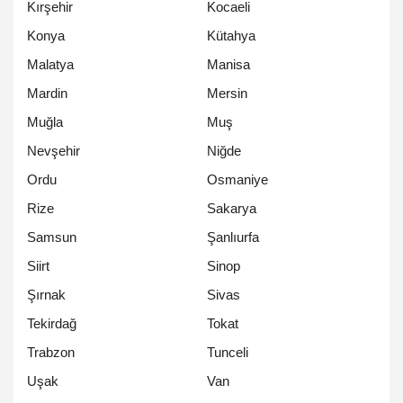
Kırşehir
Kocaeli
Konya
Kütahya
Malatya
Manisa
Mardin
Mersin
Muğla
Muş
Nevşehir
Niğde
Ordu
Osmaniye
Rize
Sakarya
Samsun
Şanlıurfa
Siirt
Sinop
Şırnak
Sivas
Tekirdağ
Tokat
Trabzon
Tunceli
Uşak
Van