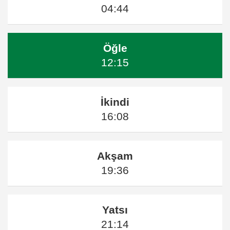
04:44
Öğle
12:15
İkindi
16:08
Akşam
19:36
Yatsı
21:14