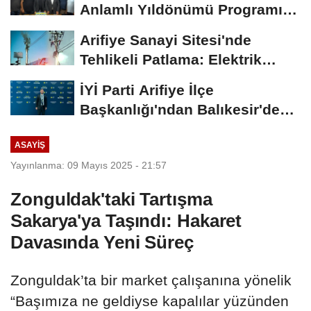
Anlamlı Yıldönümü Programı:
Görevde...
Arifiye Sanayi Sitesi'nde
Tehlikeli Patlama: Elektrik
Altyapısı Çöktü,...
İYİ Parti Arifiye İlçe
Başkanlığı'ndan Balıkesir'deki
Büyük...
ASAYIŞ
Yayınlanma: 09 Mayıs 2025 - 21:57
Zonguldak'taki Tartışma
Sakarya'ya Taşındı: Hakaret
Davasında Yeni Süreç
Zonguldak’ta bir market çalışanına yönelik
“Başımıza ne geldiyse kapalılar yüzünden