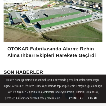
OTOKAR Fabrikasında Alarm: Rehin
Alma İhbarı Ekipleri Harekete Geçirdi
SON HABERLER
Sizlere daha iyi hizmet sunabilmek adına sitemizde çerez konumlandırmaktayız.
Terörsüz Türkiye Sürecinde
Kişisel verileriniz, KVKK ve GDPR kapsamında toplanıp işlenir. Detaylı bilgi almak için
Kritik Eşik: Çerçeve Teklif
Veri Politikamızı / Aydınlatma Metnimizi inceleyebilirsiniz. Sitemizi kullanarak,
TBMM Adalet...
çerezleri kullanmamızı kabul etmiş olacaksınız.
AYRINTILAR
TAMAM
Yorumlar
Yorumlar
Togg Sakarya’da Servis Ağını