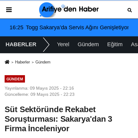
MM Adalet Komisyonu’nda
’da Servis Ağını Genişletiyor: Arifiye Hanlıköy’e Yeni 
08:40
Arifiye'de Gençlik 
HABERLER
Yerel
Gündem
Eğitim
As
Haberler
Gündem
GÜNDEM
Yayınlanma: 09 Mayıs 2025 - 22:16
Güncelleme: 09 Mayıs 2025 - 22:23
Süt Sektöründe Rekabet
Soruşturması: Sakarya'dan 3
Firma İnceleniyor