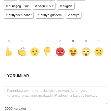
# güneşoğlu süt
# özgüllü süt
# akgıda
# arifiyeden haber
# arifiye gündem
# arifiye
YORUMLAR