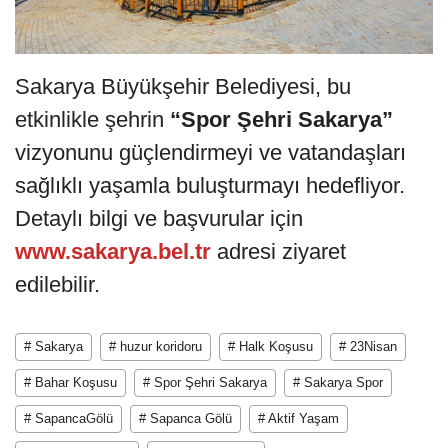
Sakarya Büyükşehir Belediyesi, bu
etkinlikle şehrin
“Spor Şehri Sakarya”
vizyonunu güçlendirmeyi ve vatandaşları
sağlıklı yaşamla buluşturmayı hedefliyor.
Detaylı bilgi ve başvurular için
www.sakarya.bel.tr
adresi ziyaret
edilebilir.
# Sakarya
# huzur koridoru
# Halk Koşusu
# 23Nisan
# Bahar Koşusu
# Spor Şehri Sakarya
# Sakarya Spor
# SapancaGölü
# Sapanca Gölü
# Aktif Yaşam