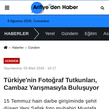
8 Ağustos 2026, Cumartesi
HABERLER
Yerel
Gündem
Eğitim
As
Haberler
Gündem
GÜNDEM
Yayınlanma: 03 Mart 2026 - 16:17
Türkiye'nin Fotoğraf Tutkunları,
Cambaz Yarışmasıyla Buluşuyor
15 Temmuz hain darbe girişiminde şehit
düşen Yeni Şafak foto muhabiri Mustafa