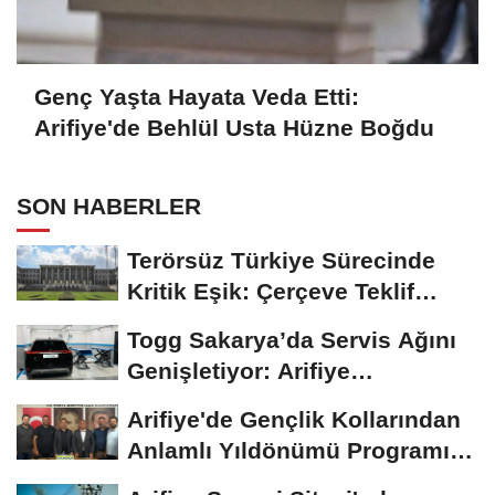
Genç Yaşta Hayata Veda Etti:
Arifiye'de Behlül Usta Hüzne Boğdu
SON HABERLER
Terörsüz Türkiye Sürecinde
Kritik Eşik: Çerçeve Teklif
TBMM Adalet...
Togg Sakarya’da Servis Ağını
Genişletiyor: Arifiye
Hanlıköy’e...
Arifiye'de Gençlik Kollarından
Anlamlı Yıldönümü Programı:
Görevde...