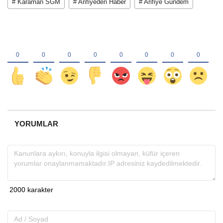
# Karaman SGM
# Arifiyeden Haber
# Arifiye Gündem
YORUMLAR