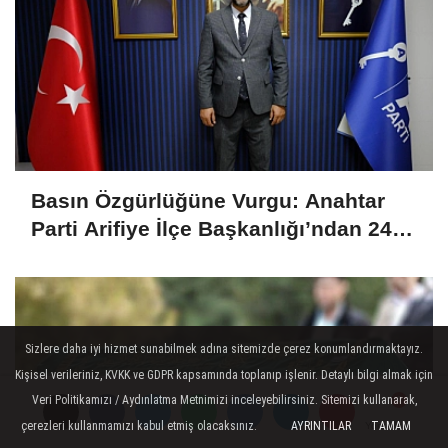
Basın Özgürlüğüne Vurgu: Anahtar
Parti Arifiye İlçe Başkanlığı’ndan 24
Temmuz Mesajı
Sizlere daha iyi hizmet sunabilmek adına sitemizde çerez konumlandırmaktayız.
Kişisel verileriniz, KVKK ve GDPR kapsamında toplanıp işlenir. Detaylı bilgi almak için
Veri Politikamızı / Aydınlatma Metnimizi inceleyebilirsiniz. Sitemizi kullanarak,
çerezleri kullanmamızı kabul etmiş olacaksınız.
AYRINTILAR
TAMAM
Yorumlar
Yorumlar
Yorumlar