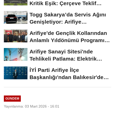
Kritik Eşik: Çerçeve Teklif
TBMM Adalet...
Togg Sakarya’da Servis Ağını
Genişletiyor: Arifiye
Hanlıköy’e...
Arifiye'de Gençlik Kollarından
Anlamlı Yıldönümü Programı:
Görevde...
Arifiye Sanayi Sitesi'nde
Tehlikeli Patlama: Elektrik
Altyapısı Çöktü,...
İYİ Parti Arifiye İlçe
Başkanlığı'ndan Balıkesir'deki
Büyük...
GÜNDEM
Yayınlanma: 03 Mart 2026 - 16:01